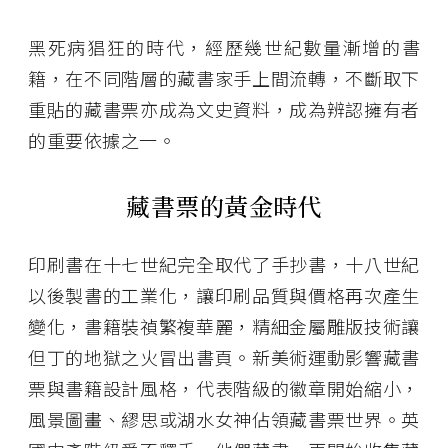
黑死病猖狂的時代，經歷幾世紀數量漸增的書
籍，在不同階層的藏書家手上間流轉，不斷取下
重貼的藏書票亦成為文史資料，成為辨認擁有者
的重要依據之一。
藏書票的黃金時代
印刷書在十七世紀完全取代了手抄書，十八世紀
以後製書的工業化，讓印刷品質與價格再次產生
變化，書籍裝禎繁複華麗，精細金屬雕版技術讓
但丁的地獄之火冒出書頁。新美術運動影響藏書
票與書籍設計風格，代表階級的徽章開始縮小，
風景圖畫、繆思或湖水女神佔領藏書票世界。英