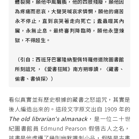
體裂開，願他中風癱瘓，他的四肢殘廢，願他因
為疼痛而悲哀，大聲哭喊哀求憐憫，願他的痛苦
永不停止，直到哀哭著走向死亡；蠹蟲噬其內
臟，永無止息。最終審判降臨時，願他永墮煉
獄，不得超生。
（引自：西班牙巴塞隆納聖佩特羅修道院圖書館
所刻詛咒 ，《愛書狂賊》南方朔導讀，〈藏書、
偷書、書偵探〉）
看似真實並有歷史根據的藏書之怒詛咒，其實是
後人編造出來的。
這段文字原文出自 1909 年的
The old librarian's almanack
，是一位二十世
紀圖書館員 Edmund Pearson 假借古人之名，
該書是他虛構了幾則幽默諷刺小品，假裝是古書