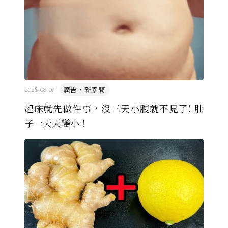
廣告・新素簡
2026-08-07
起床就先做件事，沒三天小腹就不見了! 肚
子一天天變小！