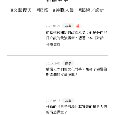
#文藝復興
#閱讀
#神職人員
#藝術／設計
2022-04-21
故事
從望遠鏡開始的政治風暴：他是哥白尼
日心說的最強讀者，憑著一本《對話
錄》撼動整個天主教
神奇海獅
2016-12-09
故事
數場天才們的文化鬥爭，觸發了佛羅倫
斯燦爛的文藝復興！
2018-03-13
故事
杜勒的《男子浴場》其實畫的是男人們
的情慾澡堂？