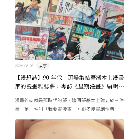
故事
2026-08-07
【漫想誌】90 年代，那場集結臺灣本土漫畫
家的漫畫雜誌夢：專訪《星期漫畫》編輯黃
健和
漫畫雜誌就是那時代的夢，這個夢基本上建立於三件
事：第一件叫「我要畫漫畫」。很多漫畫創作者從小
看漫畫，他們想畫，但以前一講出來就會被罵，「你
畫畫怎麼活？」