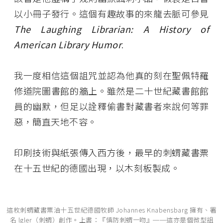
以小冊子發行。這個有趣故事的來龍去脈可參見
The Laughing Librarian: A History of
American Library Humor
.
我一度相信這個詛咒並認為他真的刻在聖佩特羅
修道院圖書館的牆上。雖然是二十世紀藏書館館
員的幽默，但足以詮釋偷書對藏書者來說何等罪
惡，簡直天地不容。
印刷技術與紙張傳入西方後，最早的刺蝟藏書票
在十五世紀的德國出現，以木刻板製成。
這枚刺蝟藏書票油十五世紀德國牧師 Johannes Knabensbarg 擁有、署
名 lgler（刺蝟）創作。上書：『慎防刺蝟一吻』──這亦是個微型詛