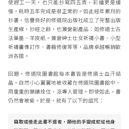
使趕工一天，也只能抄寫四五頁，彩繪更是緩
慢，耗時五年完成是很正常的。如此經年累月的
抄書，信譽良好的修道院出版社成立了完整出版
生產線，抄經之餘，也兼營副產品：如修道士古
法筆墨、羊皮紙。兼營紳士仕女祈禱小書、小型
祈禱畫像訂作、書籍修復等等，品牌卓越暢銷歐
洲各國。
回題，修道院圖書館每本書皆是修道士血汗結
晶，自然小心翼翼地被收藏在修道院圖書館中，
用重重的鎖鏈拴住，派專人管理。即使如此，書
仍然會被偷。於是，就有了以下的詛咒：
竊取或借走此書不還者，願他的手變成蛇從他身