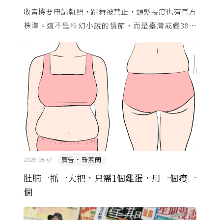
收音機要申請執照，跳舞被禁止，頭髮長度也有官方
標準。這不是科幻小說的情節，而是臺灣戒嚴38年
的日常。從1982年美國國會聽證，到 1987 年那道解
嚴令，這段歷 ...
廣告・新素簡
2026-08-07
肚腩一抓一大把，只需1個雞蛋，用一個瘦一
個