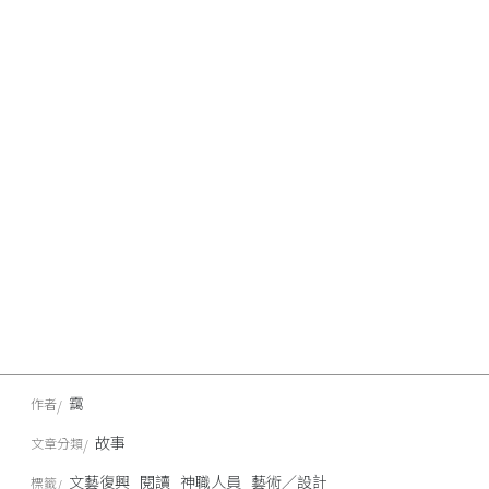
靄
作者
故事
文章分類
文藝復興
閱讀
神職人員
藝術／設計
標籤