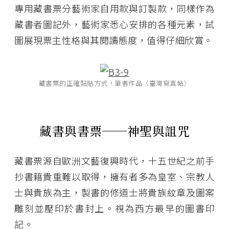
專用藏書票分藝術家自用款與訂製款，同樣作為
藏書者圖記外，藝術家悉心安排的各種元素，試
圖展現票主性格與其閱讀態度，值得仔細欣賞。
藏書票的正確黏貼方式，筆者作品〈臺灣寫真帖〉
藏書與書票──神聖與詛咒
藏書票源自歐洲文藝復興時代，十五世紀之前手
抄書籍貴重難以取得，擁有者多為皇室、宗教人
士與貴族為主，製書的修道士將貴族紋章及圖案
雕刻並壓印於書封上。視為西方最早的圖書印
記。