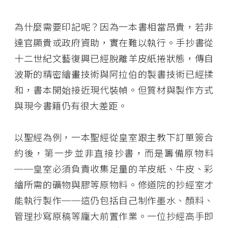
為什麼需要印記呢？因為一本書相當昂貴，若非
達官顯貴或政府資助，實在難以執行。手抄書從
十二世紀文藝復興已經脫離羊皮紙捲狀態，傳自
波斯的精密繪畫技術與阿拉伯的製書技術已經揉
和，書本開始接近現代裝幀。但質材與製作方式
與現今書籍仍有很大差距。
以聖經為例，一本聖經從皇室跟主教下訂單簽合
約後，第一步並非直接抄書，而是籌備原物料
──皇室必須負責收集足量的羊皮紙、牛皮、彩
繪所需的礦物與膠等原物料。修道院的抄經室才
能執行製作──這仍包括自己制作墨水、顏料、
管理抄寫原稿等龐大前置作業。一位抄經高手即