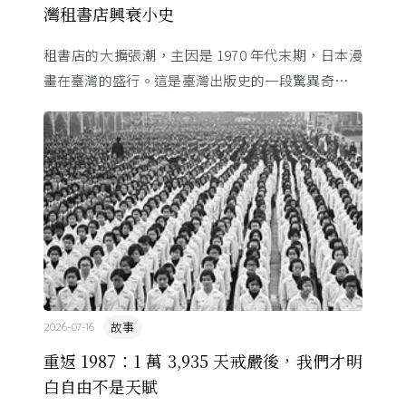
灣租書店興衰小史
租書店的大擴張潮，主因是 1970 年代末期，日本漫
畫在臺灣的盛行。這是臺灣出版史的一段驚異奇航。
由於臺灣和日本自 1972 年斷交，著作權失去國與國
的協定保護 ...
故事
2026-07-16
重返 1987：1 萬 3,935 天戒嚴後，我們才明
白自由不是天賦