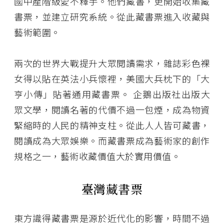
國中產階級愛不釋手。他們藏書，更開始收集藏
書票，並建立研究系統。從此藏書票進入收藏與
藝術範圍。
兩次的世界大戰提升大眾閱讀需求，雜誌彩色裸
女得以貼在英法小兵懷裡，美國大兵枕下的「大
亨小傳」貼著通用藏書票。 企鵝出版社出版大
眾文學，閱讀名著的代價不過一包煙，成為物資
緊縮時的人民的精神支柱。從此人人皆可藏書，
閱讀成為大眾娛樂。而藏書票成為藝術家的創作
規格之一，藝術收藏價值大於實用價值。
臺灣藏書票
東方識得藏書票是源於近代化的影響，時間不過