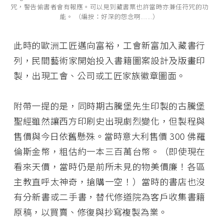
咒，警告偷書者會有報應。可以見到藏書票也許當時亦兼任符咒的功
能。 （編按：好深的怨念啊.......）
此時的歐洲工匠邁向富裕，工會新富加入藏書行
列，民間藝術家開始投入書籍圖案設計及版畫印
製，出現工會、公司或工匠家族徽章圖面。
附帶一提的是，同時期古騰堡先生印製的古騰堡
聖經雖然讓西方印刷史出現劇烈變化，但製程與
售價與今日依舊懸殊。當時意大利售價 300 佛羅
倫斯金幣，粗估約一本三百萬台幣。（即使現在
看來天價，當時仍是前所未見的物美價廉！各區
主教直呼太神奇，搶購一空！）當時的書店也沒
有分新書或二手書，替代修道院為客戶收集書籍
原稿，以買賣、修復與抄寫複製為業。