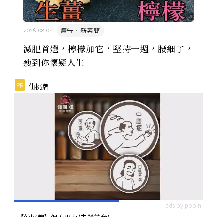
廣告・新素簡
2026-08-07
減肥首選，檸檬加它，堅持一週，腰細了，
瘦到你懷疑人生
PR
仙桃牌
ads by popIn
【仙桃牌】保血平丸(去羚羊角)