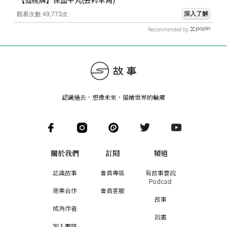
深入了解
觀看次數 49,773次
Recommended by
認識過去，想像未來
，
描繪世界的輪廓
關於我們
訂閱
頻道
認識故事
會員專區
有故事要說
Podcast
商業合作
會員客服
故事
成為作者
說書
加入團隊