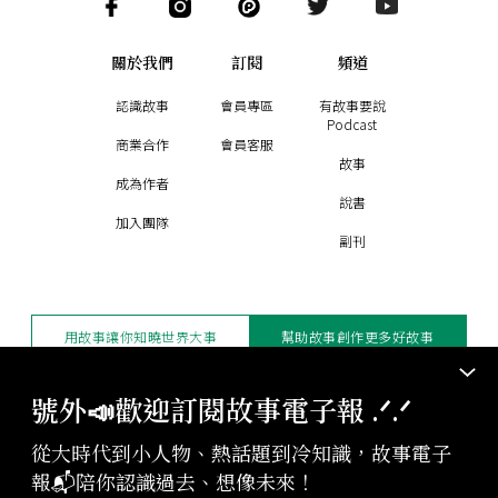
關於我們
訂閱
頻道
認識故事
會員專區
有故事要說
Podcast
商業合作
會員客服
故事
成為作者
說書
加入團隊
副刊
用故事讓你知曉世界大事
幫助故事創作更多好故事
訂閱電子報
贊助支持
號外📣歡迎訂閱故事電子報 .ᐟ‪‪.ᐟ
從大時代到小人物、熱話題到冷知識，故事電子
版權聲明與轉載規範
報📬陪你認識過去、想像未來！
授權與合作：
contact@storystudio.tw