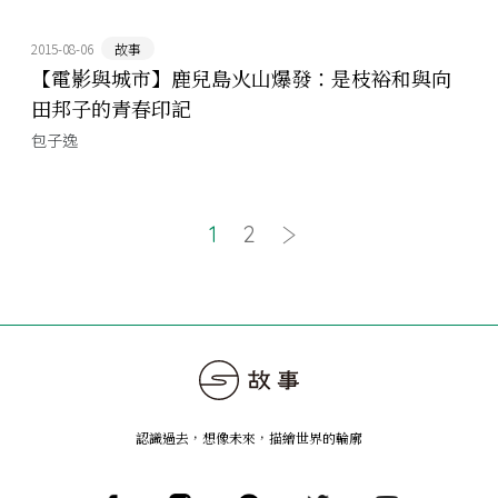
2015-08-06
故事
【電影與城市】鹿兒島火山爆發：是枝裕和與向
田邦子的青春印記
包子逸
1
2
認識過去，想像未來
，
描繪世界的輪廓