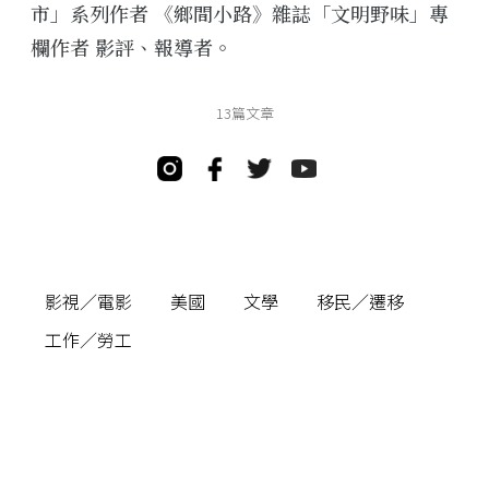
市」系列作者 《鄉間小路》雜誌「文明野味」專
欄作者 影評、報導者。
13篇文章
影視／電影
美國
文學
移民／遷移
工作／勞工