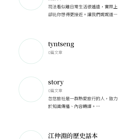
司法看似離日常生活很遙遠，實際上
卻比你想得更接近。讓我們娓娓道來
制度背後的故事，看看人們所經歷的
社會生活事實，如何與抽象法理以及
基本權保障產生共鳴；司法核心價值
tyntseng
0篇文章
story
0篇文章
忽悠旅社是一群熱愛旅行的人，致力
於知識傳播、內容轉譯。
「藉知識啟發旅行、從旅行經驗知
識」是我們的信念。
期望透過不同媒介轉譯內容，提供深
江仲淵的歷史話本
度議題，幫助旅人掌