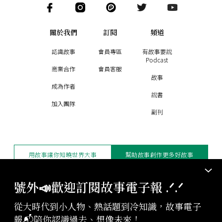
關於我們
訂閱
頻道
認識故事
會員專區
有故事要說
Podcast
商業合作
會員客服
故事
成為作者
說書
加入團隊
副刊
用故事讓你知曉世界大事
幫助故事創作更多好故事
訂閱電子報
贊助支持
號外📣歡迎訂閱故事電子報 .ᐟ‪‪.ᐟ
從大時代到小人物、熱話題到冷知識，故事電子
版權聲明與轉載規範
報📬陪你認識過去、想像未來！
授權與合作：
contact@storystudio.tw