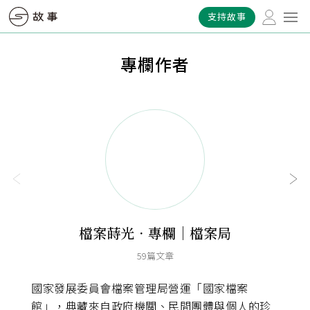
支持故事
專欄作者
檔案蒔光．專欄｜檔案局
59篇文章
國家發展委員會檔案管理局營運「國家檔案
「研之
館」，典藏來自政府機關、民間團體與個人的珍
媒體