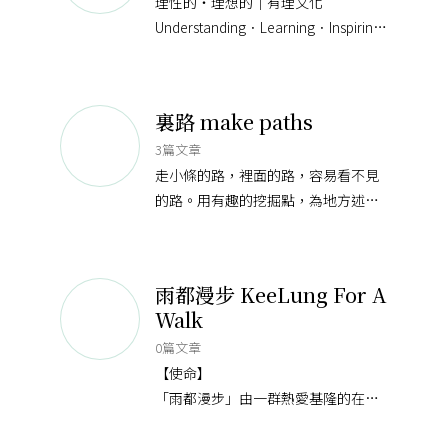
理性的・理想的｜有理文化
Understanding．Learning．Inspiring
有理文化是一家本格派的人文出版
社， 也是一個以「書」為核心載體的
企
裏路 make paths
3篇文章
走小條的路，裡面的路，容易看不見
的路。用有趣的挖掘點，為地方述說
價值，開創落地生活的可能性。
雨都漫步 KeeLung For A
Walk
0篇文章
【使命】
「雨都漫步」由一群熱愛基隆的在地
青年所組成，我們以「城市散步，深