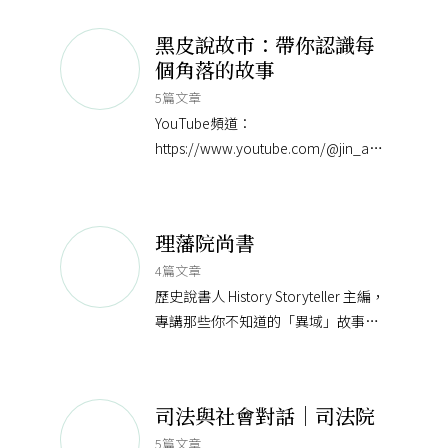
度導覽」為交流平台，串聯地方、產
業、文史與藝術，持續典藏、建構基
黑皮說故市：帶你認識每
隆地方學，並將文化遺
個角落的故事
5篇文章
YouTube頻道：
https://www.youtube.com/@jin_an0528
Instagram：https://www.instagram.c
理藩院尚書
4篇文章
歷史說書人 History Storyteller 主編，
專講那些你不知道的「異域」故事，
破譯長久以來被邊緣化的「帝國邊
疆」。
司法與社會對話｜司法院
5篇文章