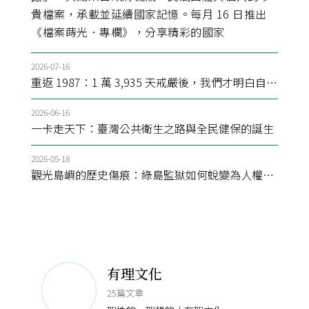
貴檔案，承載並延續國家記憶。每月 16 日推出
人》
《檔案蒔光．專欄》，分享精彩的國家
院各
2026-07-16
2026-07-
重返 1987：1 萬 3,935 天戒嚴後，我們才明白自由不是天賦
2026-06-16
2026-07-
一卡走天下：臺灣公共衛生之路與全民健保的誕生
2026-05-18
2025-04-
觀光島嶼的歷史傷痕：綠島監獄如何蛻變為人權紀念地
有理文化
25篇文章