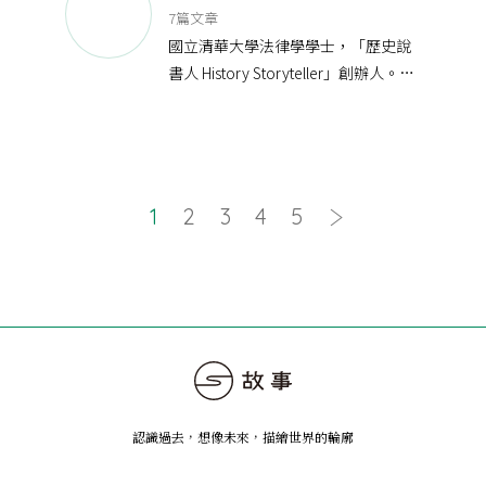
7篇文章
國立清華大學法律學學士，「歷史說
書人 History Storyteller」創辦人。
中國近代史的悲歡離合，美國憲法史
的深謀遠慮，這裡全都有。
著有《縫補
1
2
3
4
5
認識過去，想像未來
，
描繪世界的輪廓