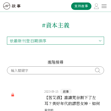
支持故事
#資本主義
依最新刊登日期排序
依最新刊登日期排序
依最早刊登日期排序
依熱門程度排序
進階搜尋
2023-09-15
故事
【苦艾酒】誰讓梵谷割下了左
耳？美好年代的謬思女神，如何
變成危險致幻的非法毒品
黃俊明