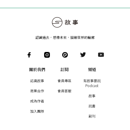
認識過去，想像未來
，
描繪世界的輪廓
關於我們
訂閱
頻道
認識故事
會員專區
有故事要說
Podcast
商業合作
會員客服
故事
成為作者
說書
加入團隊
副刊