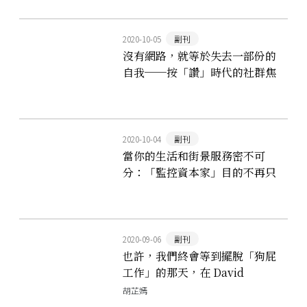
2020-10-05
副刊
沒有網路，就等於失去一部份的
自我──按「讚」時代的社群焦
慮
2020-10-04
副刊
當你的生活和街景服務密不可
分：「監控資本家」目的不再只
是繪製地圖，而是操控人群
2020-09-06
副刊
也許，我們終會等到擺脫「狗屁
工作」的那天，在 David
Graeber 辭世之後
胡芷嫣