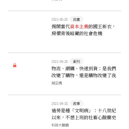
2021-08-28
說書
揭開當代
資本主義
的國王新衣，
房價背後暗藏的社會危機
──《為何你買不起房子》
2021-06-18
副刊
物流、網購、快速到貨：是我們
改變了購物，還是購物改變了我
和你
胡芷嫣
2021-04-18
故事
過勞是種「文明病」：十八世紀
以來，不想上班的社畜心酸簡史
科技大觀園