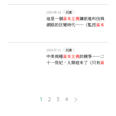
2020-08-16
說書
這是一個
資本主義
鑲嵌進科技與
網路的巨變時代──《監控
資本
主義
時代》
2020-07-11
說書
中美兩種
資本主義
的競爭──二
十一世紀，人類迎來了《只有
資
本主義
的世界》
1
2
3
4