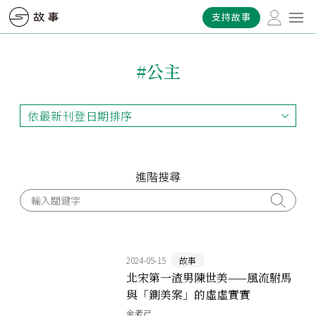
支持故事
#公主
依最新刊登日期排序
依最新刊登日期排序
依最早刊登日期排序
依熱門程度排序
進階搜尋
2024-05-15
故事
北宋第一渣男陳世美——風流駙馬
與「鍘美案」的虛虛實實
金老ㄕ