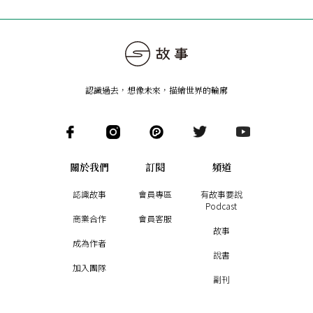
認識過去，想像未來
，
描繪世界的輪廓
關於我們
訂閱
頻道
認識故事
會員專區
有故事要說
Podcast
商業合作
會員客服
故事
成為作者
說書
加入團隊
副刊