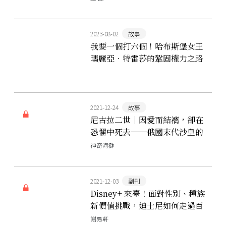
2023-08-02
故事
我要一個打六個！哈布斯堡女王
瑪麗亞．特雷莎的鞏固權力之路
2021-12-24
故事
尼古拉二世｜因愛而結褵，卻在
恐懼中死去──俄國末代沙皇的
悲劇
神奇海獅
2021-12-03
副刊
Disney+ 來臺！面對性別、種族
新價值挑戰，迪士尼如何走過百
年依然屹立不搖？
謝易軒