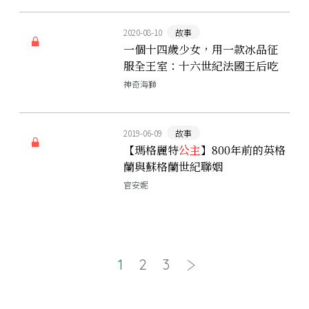
2020-08-10
故事
一個十四歲少女，用一款冰品征
服全王室：十六世紀法國王后吃
的冰，竟是這個味道！
神奇海獅
2019-06-09
故事
【瑪格麗特
公主
】800年前的英格
蘭與蘇格蘭世紀聯姻
官安妮
1
2
3