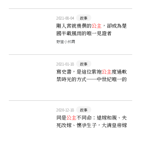
2021-08-04
故事
剛入宮就喪偶的
公主
，卻成為楚
國半載風雨的唯一見證者
──「曾姬無卹壺」的由來
野蠻小邦周
2021-01-18
故事
寫史書，是這位紫袍
公主
度過軟
禁時光的方式──中世紀唯一的
女性史學家「安娜．科穆寧娜」
2020-12-18
故事
同是
公主
不同命：遠嫁和親、夫
死改嫁、懷孕生子，大清皇帝嫁
女兒的複雜心情