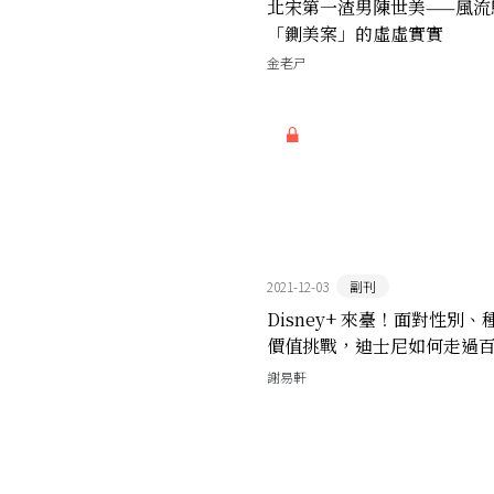
北宋第一渣男陳世美——風流
「鍘美案」的虛虛實實
金老ㄕ
2021-12-03
副刊
Disney+ 來臺！面對性別、
價值挑戰，迪士尼如何走過
屹立不搖？
謝易軒