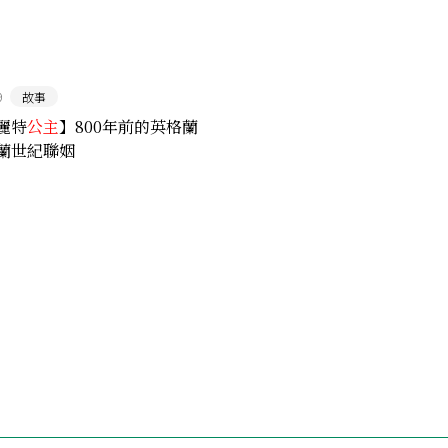
9
故事
麗特
公主
】800年前的英格蘭
蘭世紀聯姻