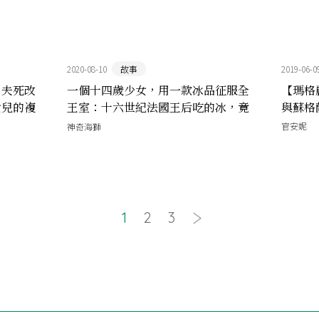
2020-08-10
故事
2019-06-0
、夫死改
一個十四歲少女，用一款冰品征服全
【瑪格
女兒的複
王室：十六世紀法國王后吃的冰，竟
與蘇格
是這個味道！
官安妮
神奇海獅
1
2
3