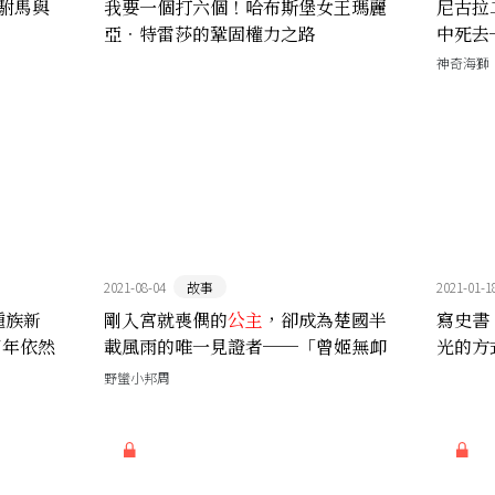
駙馬與
我要一個打六個！哈布斯堡女王瑪麗
尼古拉
亞．特雷莎的鞏固權力之路
中死去
神奇海獅
2021-08-04
故事
2021-01-1
種族新
剛入宮就喪偶的
公主
，卻成為楚國半
寫史書
百年依然
載風雨的唯一見證者──「曾姬無卹
光的方
壺」的由來
家「安
野蠻小邦周