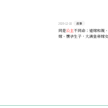
2020-12-18
故事
同是
公主
不同命：遠嫁和親
嫁、懷孕生子，大清皇帝嫁
雜心情