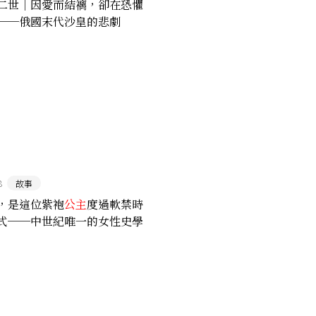
二世｜因愛而結褵，卻在恐懼
──俄國末代沙皇的悲劇
8
故事
，是這位紫袍
公主
度過軟禁時
式──中世紀唯一的女性史學
娜．科穆寧娜」