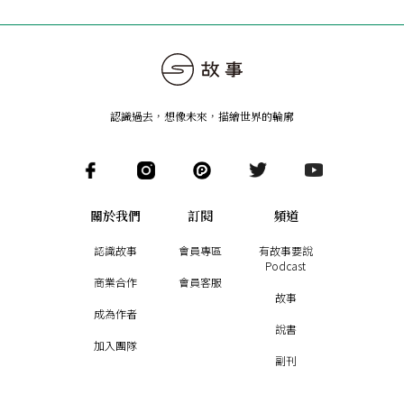
認識過去，想像未來
，
描繪世界的輪廓
關於我們
訂閱
頻道
認識故事
會員專區
有故事要說
Podcast
商業合作
會員客服
故事
成為作者
說書
加入團隊
副刊