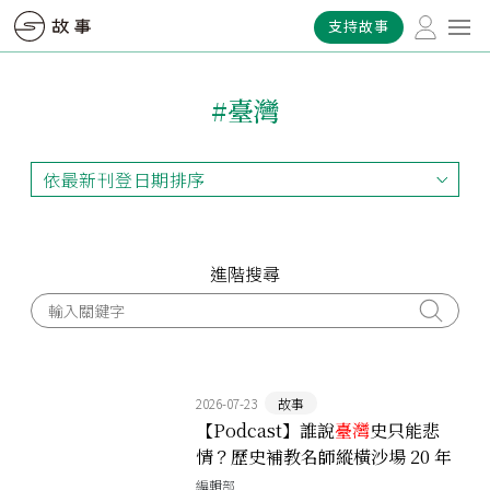
支持故事
#臺灣
依最新刊登日期排序
依最新刊登日期排序
依最早刊登日期排序
依熱門程度排序
進階搜尋
2026-07-23
故事
【Podcast】誰說
臺灣
史只能悲
情？歷史補教名師縱橫沙場 20 年
的第一手現場觀察 ft. 呂捷
編輯部