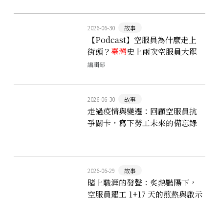
生？
2026-06-30
故事
【Podcast】空服員為什麼走上
街頭？
臺灣
史上兩次空服員大罷
工解析！十年後，他們辦了一場
編輯部
展覽⋯⋯
2026-06-30
故事
走過疫情與變遷：回顧空服員抗
爭關卡，寫下勞工未來的備忘錄
2026-06-29
故事
賭上職涯的發聲：炙熱豔陽下，
空服員罷工 1+17 天的煎熬與啟示