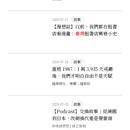
2026-07-17
故事
【漫想誌】以前，我們都在租書
店看漫畫：
臺灣
租書店興衰小史
2026-07-16
故事
重返 1987：1 萬 3,935 天戒嚴
後，我們才明白自由不是天賦
檔案蒔光．專欄｜檔案局
2026-07-10
故事
【Podcast】交換故事｜從清國
到日本，改朝換代還是要當頭
家！且看臺南商人如何逆風求
中央研究院 | 研之有物