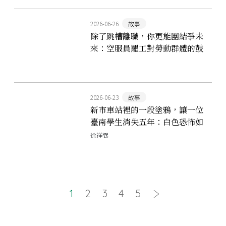
2026-06-26
故事
除了跳槽離職，你更能團結爭未
來：空服員罷工對勞動群體的鼓
舞
2026-06-23
故事
新市車站裡的一段塗鴉，讓一位
臺南學生消失五年：白色恐怖如
何滲進溪南校園？
徐祥弼
1
2
3
4
5