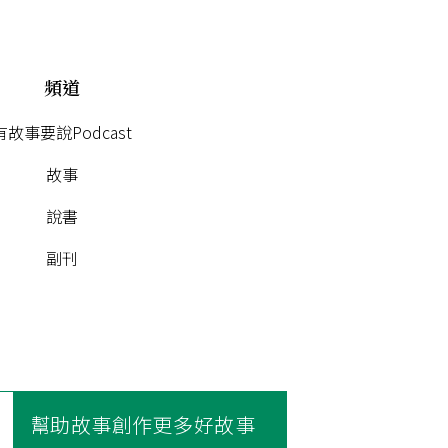
頻道
有故事要說Podcast
故事
說書
副刊
幫助故事創作更多好故事