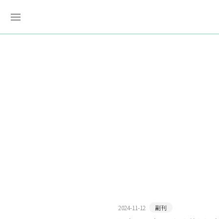
2024-11-12
副刊