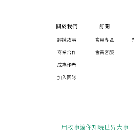
關於我們
訂閱
認識故事
會員專區
商業合作
會員客服
成為作者
加入團隊
用故事讓你知曉世界大事