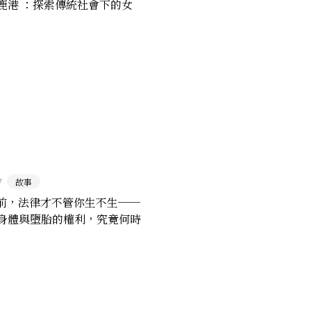
鹿港 ：探索傳統社會下的女
7
故事
 年前，法律才不管你生不生──
身體與墮胎的權利，究竟何時
罪？