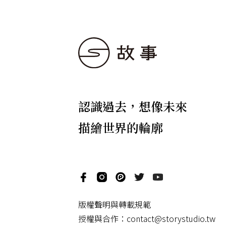
認識過去，想像未來
描繪世界的輪廓
版權聲明與轉載規範
授權與合作：
contact@storystudio.tw