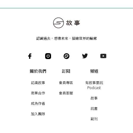
認識過去，想像未來
，
描繪世界的輪廓
關於我們
訂閱
頻道
認識故事
會員專區
有故事要說
Podcast
商業合作
會員客服
故事
成為作者
說書
加入團隊
副刊