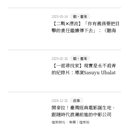
2025-05-14
觀‧臺灣
【二戰✕漂流】「你有義務要把目
擊的責任繼續傳下去」：《聽海
湧》蔡雨氛✕《由島至島》廖克發
對談
2025-02-18
觀‧臺灣
【一起尋找家】現實是永不殺青
的紀錄片：導演Sasuyu Ubalat
撒舒優．渥巴拉特在鏡頭下的部
落之心
2024-12-18
故事
開麥拉！臺灣經典電影誕生地、
跟隨時代浪潮前進的中影公司
檔案蒔光．專欄｜檔案局