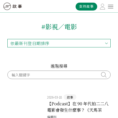
支持故事
#影視／電影
依最新刊登日期排序
依最新刊登日期排序
依最早刊登日期排序
依熱門程度排序
進階搜尋
2026-03-18
故事
【Podcast】在 90 年代拍二二八
電影會發生什麼事？《天馬茶
房》的 27 年回聲
編輯部