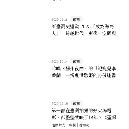
2026-01-19
故事
新臺灣史運動 2025「成為海島
人」：跨越世代、影像、空間與
策展的轉譯現場
2025-10-14
故事
吟唱〈蘇州夜曲〉的世紀寵兒李
香蘭：一揭亂世歌姬的身份迷霧
2025-05-16
故事
第一部在臺灣拍攝的好萊塢電
影，卻整整禁映了18年？《聖保
羅砲艇》的曲折命運
檔案蒔光．專欄｜檔案局