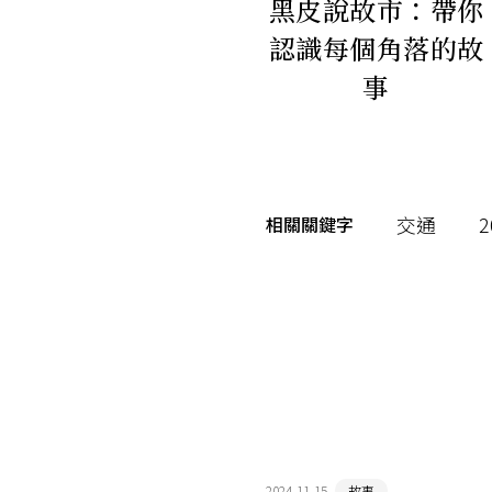
黑皮說故市：帶你
認識每個角落的故
事
交通
相關關鍵字
2024-11-15
故事