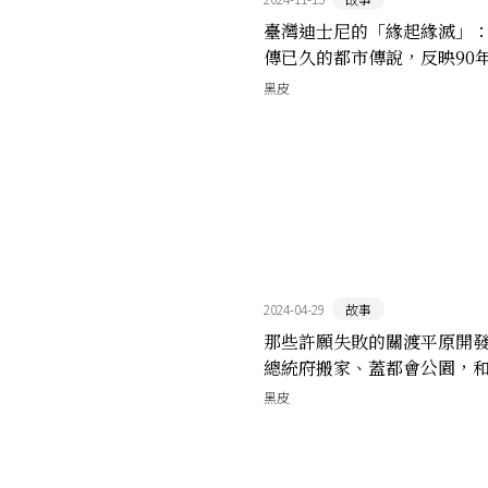
臺灣迪士尼的「緣起緣滅」
傳已久的都市傳說，反映90
人的夢想與限制
黑皮
2024-04-29
故事
那些許願失敗的關渡平原開
總統府搬家、蓋都會公園，
大巨蛋
黑皮