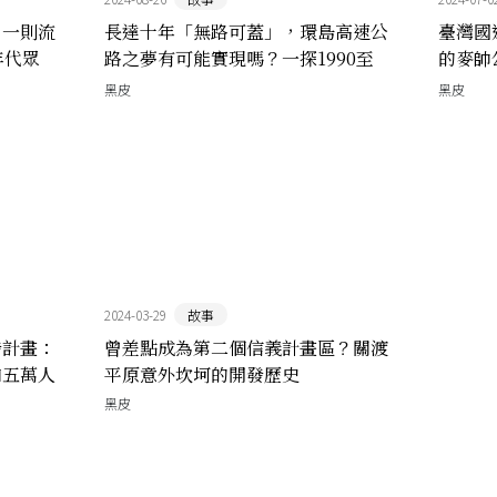
：一則流
長達十年「無路可蓋」，環島高速公
臺灣國
年代眾
路之夢有可能實現嗎？一探1990至
的麥帥
2020年代的高速公路路網規劃
公路的
黑皮
黑皮
2024-03-29
故事
發計畫：
曾差點成為第二個信義計畫區？關渡
和五萬人
平原意外坎坷的開發歷史
黑皮