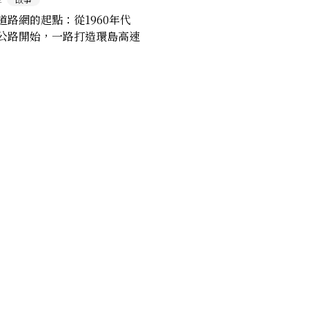
道路網的起點：從1960年代
公路開始，一路打造環島高速
遠大夢想