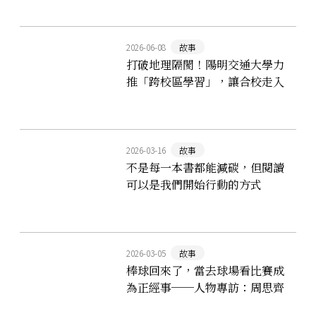
2026-06-08
故事
打破地理隔閡！陽明交通大學力
推「跨校區學習」，讓合校走入
校園日常
2026-03-16
故事
不是每一本書都能減碳，但閱讀
可以是我們開始行動的方式
──「左轉有書」的出版業減碳
實踐觀察
2026-03-05
故事
棒球回來了，當去球場看比賽成
為正經事──人物專訪：周思齊
×蔡其昌×勛雞