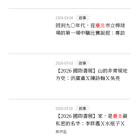
2026-03-04
故事
回到九○年代，從
臺北
市立棒球
場的第一場中職比賽說起：專訪
《台北市立棒球場》曾文誠
2026-03-03
故事
【2026 國際書展】山的非常規地
方史：洪廣冀Ｘ陳詩翰Ｘ吳亮
衡，談陽明山為何是一條莫比烏
斯環？
2026-03-02
故事
【2026 國際書展】家，是
臺北
最
私密的名字：李修鑑Ｘ水瓶子Ｘ
李律鋒，重新以「家」為名談論
蔡伊盈
臺北