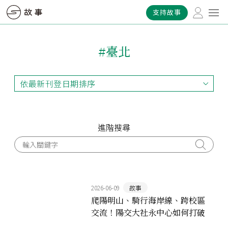
支持故事
#臺北
依最新刊登日期排序
依最新刊登日期排序
依最早刊登日期排序
依熱門程度排序
進階搜尋
2026-06-09
故事
爬陽明山、騎行海岸線、跨校區
交流！陽交大社永中心如何打破
合校藩籬，激盪跨域火花？