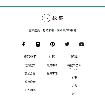
認識過去，想像未來
，
描繪世界的輪廓
關於我們
訂閱
頻道
認識故事
會員專區
有故事要說
Podcast
商業合作
會員客服
故事
成為作者
說書
加入團隊
副刊