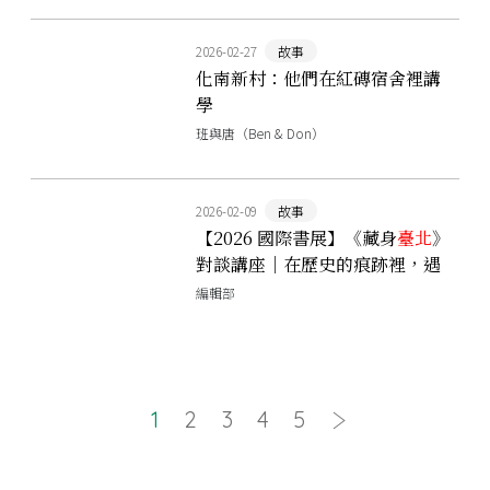
2026-02-27
故事
化南新村：他們在紅磚宿舍裡講
學
班與唐（Ben & Don）
2026-02-09
故事
【2026 國際書展】《藏身
臺北
》
對談講座｜在歷史的痕跡裡，遇
見懂你的
臺北
角落——李律 × 施
編輯部
景耀的超時空對談
1
2
3
4
5