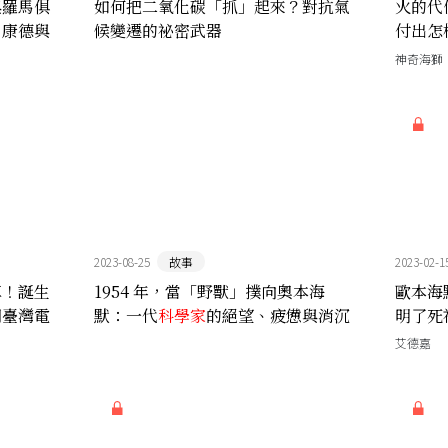
與羅馬俱
如何把二氧化碳「抓」起來？對抗氣
火的代
、康德與
候變遷的祕密武器
付出怎
人的倫
神奇海獅
2023-08-25
故事
2023-02-1
車！誕生
1954 年，當「野獸」撲向奧本海
歐本海
開臺灣電
默：一代
科學家
的絕望、疲憊與消沉
明了死
喊打？
艾德嘉