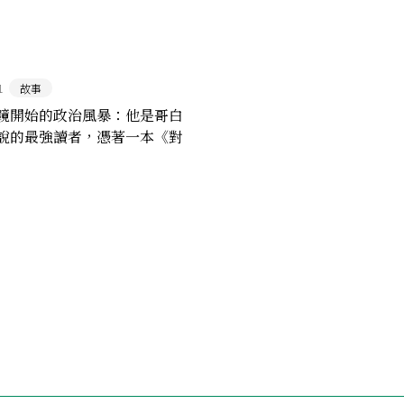
1
故事
鏡開始的政治風暴：他是哥白
說的最強讀者，憑著一本《對
撼動整個天主教