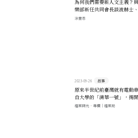
為何我們需要新人文主義？
樂部新任共同會長談波赫士
永續的希望
涂豐恩
2023-09-26
故事
原來半世紀前臺灣就有電動
自大學的「清華一號」，揭
動車發展的序幕
檔案蒔光．專欄｜檔案局