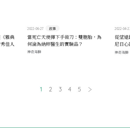
2022-06-27
故事
2022-04-2
畫《雅典
當死亡天使揮下手術刀：雙胞胎，為
從望遠
清秀佳人
何淪為納粹醫生的實驗品？
尼日心
話錄》
神奇海獅
神奇海獅
1
2
3
4
5