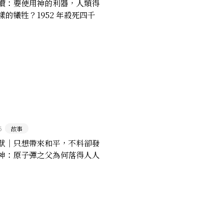
價：要使用神的利器，人類得
樣的犧牲？1952 年殺死四千
敦大霧霾事件
5
故事
默｜只想帶來和平，不料卻發
神：原子彈之父為何落得人人