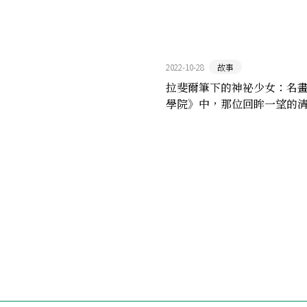
2022-10-28
故事
拉斐爾筆下的神祕少女：名
學院》中，那位回眸一望的
是誰？