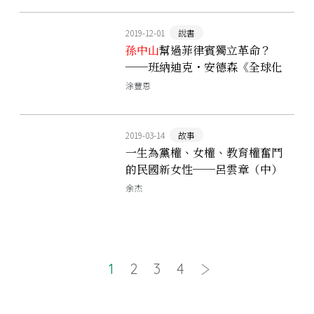
2019-12-01
說書
孫中山
幫過菲律賓獨立革命？
──班納迪克・安德森《全球化
的時代》
涂豐恩
2019-03-14
故事
一生為黨權、女權、教育權奮鬥
的民國新女性──呂雲章（中）
余杰
1
2
3
4