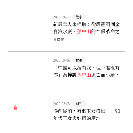
2020-09-17
故事
新馬華人來相助：從霹靂洞到金
寶汽水廠，
孫中山
的怡保革命之
路
黃偉雯
2020-09-06
故事
「中國可以沒有我，但不能沒有
你」為掩護
孫中山
逃亡而小產，
孫夫人宋慶齡與她死去的愛情
2020-03-08
副刊
從前從前，有個玉女盛世──90
年代玉女與她們的產地