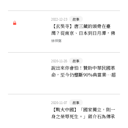
2022-12-23
故事
【玄奘寺】唐三藏的頭骨在臺
灣？從南京、日本到日月潭，佛
教聖物的驚奇之旅
徐祥弼
2020-11-28
故事
說出來你會怕！贊助中華民國革
命，至今仍壟斷90%典當業…超
狂的南洋客家移民
2020-11-07
故事
【戰火中國】「國家獨立，則一
身之榮辱死生。」蔣介石為傳承
孫逸仙的遺緒，開啟革命事業