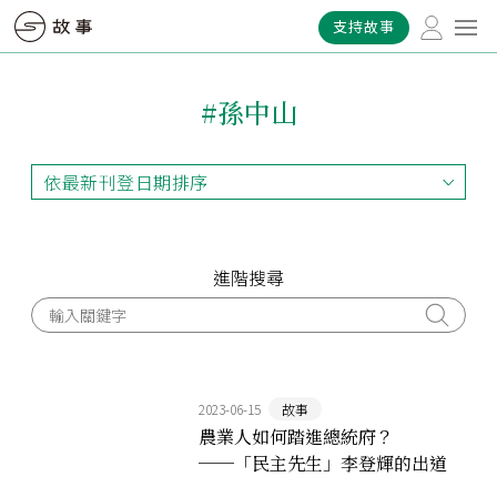
支持故事
#孫中山
依最新刊登日期排序
依最新刊登日期排序
依最早刊登日期排序
依熱門程度排序
進階搜尋
2023-06-15
故事
農業人如何踏進總統府？
──「民主先生」李登輝的出道
之路