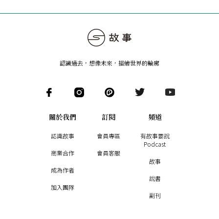
認識過去，想像未來
，
描繪世界的輪廓
關於我們
訂閱
頻道
認識故事
會員專區
有故事要說
Podcast
商業合作
會員客服
故事
成為作者
說書
加入團隊
副刊