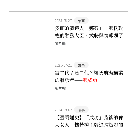
2025-08-27
故事
多面的藏鏡人「鄭泰」：鄭氏政
權的財務大臣、武將與情報頭子
張哲翰
2025-07-21
故事
富二代？負二代？鄭氏航海霸業
的繼承者——
鄭成功
張哲翰
2024-09-03
故事
【臺灣通史】「成功」背後的偉
大女人：懷著神主牌追捕叛逃的
叔叔，為鄭氏王朝打點國事的董