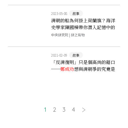
2023-05-08
故事
清朝的船為何掛上荷蘭旗？海洋
史學家陳國棟帶你潛入記憶中的
海洋
中央研究院 | 研之有物
2021-02-09
故事
「反清復明」只是個高尚的藉口
──
鄭成功
想與清朝爭的究竟是
什麼？
1
2
3
4