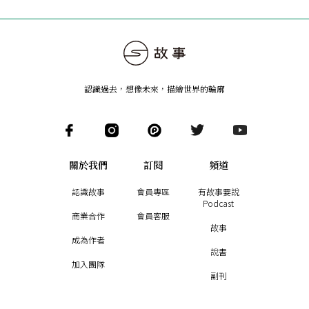
認識過去，想像未來
，
描繪世界的輪廓
關於我們
訂閱
頻道
認識故事
會員專區
有故事要說
Podcast
商業合作
會員客服
故事
成為作者
說書
加入團隊
副刊