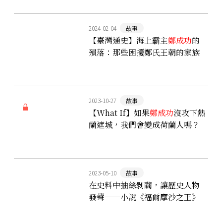
夫人
2024-02-04
故事
【臺灣通史】海上霸主
鄭成功
的
殞落：那些困擾鄭氏王朝的家族
名譽與愛恨情仇
2023-10-27
故事
【What If】如果
鄭成功
沒攻下熱
蘭遮城，我們會變成荷蘭人嗎？
2023-05-10
故事
在史料中抽絲剝繭，讓歷史人物
發聲──小說《福爾摩沙之王》
作者現身說法