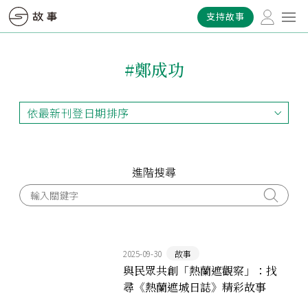
支持故事
#鄭成功
依最新刊登日期排序
依最新刊登日期排序
依最早刊登日期排序
依熱門程度排序
進階搜尋
2025-09-30
故事
與民眾共創「熱蘭遮觀察」：找
尋《熱蘭遮城日誌》精彩故事