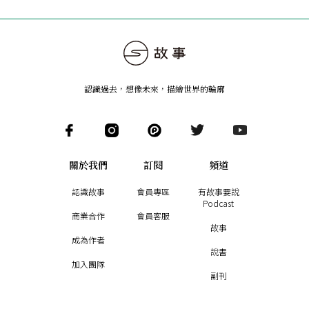
認識過去，想像未來
，
描繪世界的輪廓
關於我們
訂閱
頻道
認識故事
會員專區
有故事要說
Podcast
商業合作
會員客服
故事
成為作者
說書
加入團隊
副刊