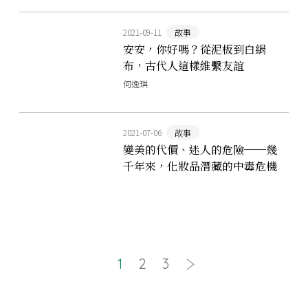
2021-09-11
故事
安安，你好嗎？從泥板到白絹
布，古代⼈這樣維繫友誼
何逸琪
2021-07-06
故事
變美的代價、迷人的危險──幾
千年來，化妝品潛藏的中毒危機
1
2
3