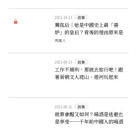
2021-10-13
故事
獨孤后｜她是中國史上最「善
妒」的皇后？背後的理由原來是
這樣⋯⋯
馬雅人
2021-09-13
故事
工作不順利，那就去旅行吧！跟
著晉朝文人爬山、遊河玩起來
2021-09-12
故事
就算會醒又如何？喝酒是逃避也
是享受──千年前中國人的喝酒
史