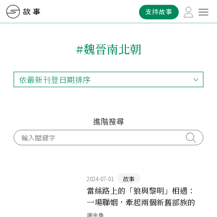
支持故事
#魏晉南北朝
依最新刊登日期排序
依最新刊登日期排序
依最早刊登日期排序
依熱門程度排序
進階搜尋
2024-07-01
故事
當絲路上的「狼與黎明」相遇：
一場聯姻，牽起兩個新舊部族的
交會
謝金魚