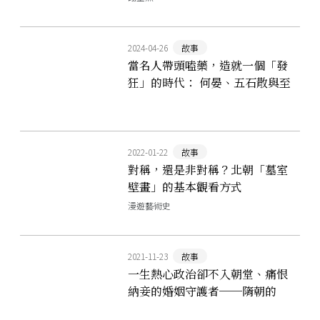
2024-04-26
故事
當名人帶頭嗑藥，造就一個「發
狂」的時代： 何晏、五石散與至
死不休的魏晉服散風潮
2022-01-22
故事
對稱，還是非對稱？北朝「墓室
壁畫」的基本觀看方式
漫遊藝術史
2021-11-23
故事
一生熱心政治卻不入朝堂、痛恨
納妾的婚姻守護者──隋朝的
「獨孤皇后」