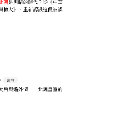
北朝
是黑暗的時代？從《中華
與擴大》，重新認識這段被誤
世
9
故事
太后與婚外情──北魏皇室的