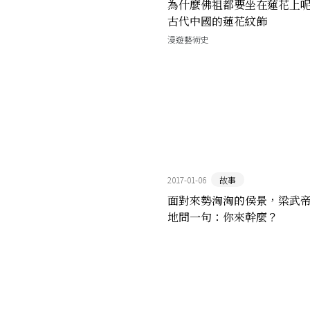
為什麼佛祖都要坐在蓮花上
古代中國的蓮花紋飾
漫遊藝術史
2017-01-06
故事
面對來勢洶洶的侯景，梁武
地問一句：你來幹麼？