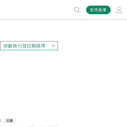
支持故事
依最新刊登日期排序
依最新刊登日期排序
依最早刊登日期排序
依熱門程度排序
0
說書