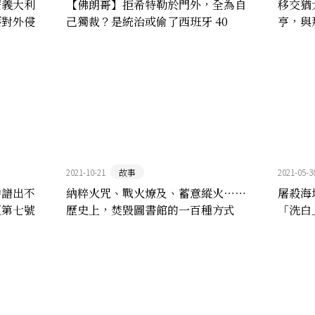
麼義大利
【佛朗哥】拒希特勒於門外，全為自
移交猶
要對外侵
己獨裁？是統治或偷了西班牙 40
亨，與
年，為何評價如此兩極？
2021-10-21
故事
2021-05-3
中譜出不
納粹火咒、戰火燎及、蓄意縱火⋯⋯
屠殺海
《第七號
歷史上，焚毀圖書館的一百種方式
「洗白
多明尼