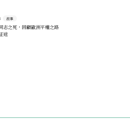
4
故事
同志之死，回顧歐洲平權之路
征途