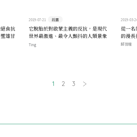
2019-07-21
說書
2019-03-2
惜絕食抗
它脫胎於對啟蒙主義的反抗，是現代
從一名
的聖雄甘
世界最激進、最令人顫抖的人類景象
的漫長
──《浪漫主義的起源》
邱羽瑄
Ting
1
2
3