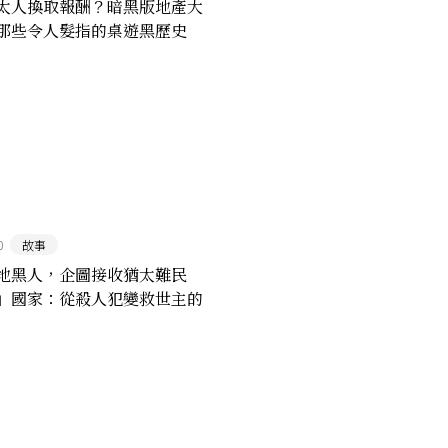
太人換取報酬？暗黑版地產大
那些令人髮指的桌遊黑歷史
0
故事
地黑人，企圖接收猶太難民
」國家：從殺人犯變救世主的
加獨裁者