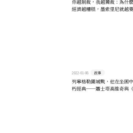
你越制裁，我越獨裁：為什
經濟越糟糕，墨索里尼就越
略？
2022-01-08
故事
列寧格勒圍城戰，他在坐困
朽經典──蕭士塔高維奇與
交響曲》