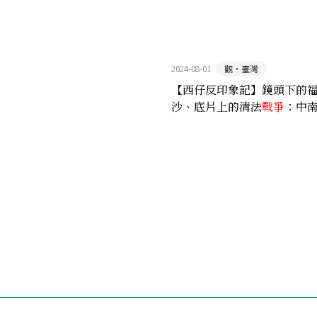
2024-08-01
觀‧臺灣
【西仔反印象記】鏡頭下的
沙、底片上的清法
戰爭
：中
實攝影先驅薩勒的影像紀錄