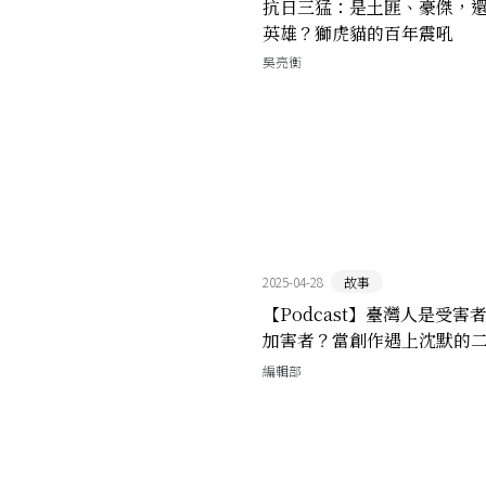
抗日三猛：是土匪、豪傑，
英雄？獅虎貓的百年震吼
吳亮衡
2025-04-28
故事
【Podcast】臺灣人是受害
加害者？當創作遇上沈默的
史，我們能如何記得
編輯部