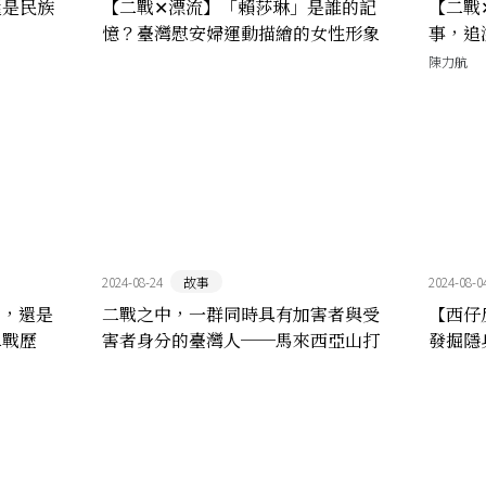
還是民族
【二戰✕漂流】「賴莎琳」是誰的記
【二戰
憶？臺灣慰安婦運動描繪的女性形象
事，追
陳力航
2024-08-24
故事
2024-08-0
者，還是
二戰之中，一群同時具有加害者與受
【西仔
二戰歷
害者身分的臺灣人──馬來西亞山打
發掘隱
根俘虜營的臺籍戰俘監視員