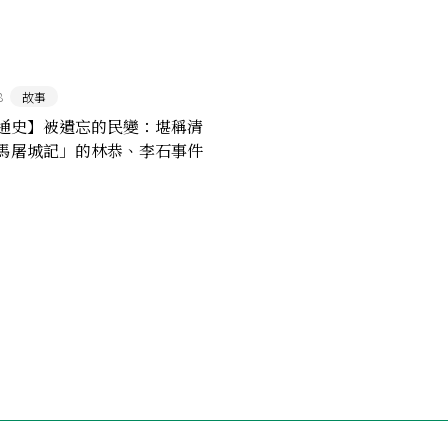
8
故事
通史】被遺忘的民變：堪稱清
馬屠城記」的林恭、李石事件