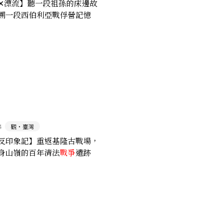
✕漂流】聽一段祖孫的床邊故
溯一段西伯利亞戰俘營記憶
4
觀‧臺灣
反印象記】重返基隆古戰場，
身山嶺的百年清法
戰爭
遺跡