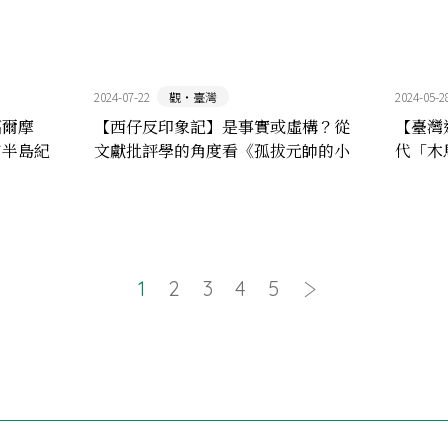
2024-07-22
觀‧臺灣
2024-05-2
福爾摩
【西仔反印象記】是事實或虛構？從
【臺灣
南半島紀
文獻批評學的角度看《孤拔元帥的小
代「木
水手》
1
2
3
4
5