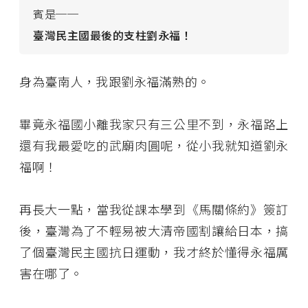
賓是──
臺灣民主國最後的支柱劉永福！
身為臺南人，我跟劉永福滿熟的。
畢竟永福國小離我家只有三公里不到，永福路上
還有我最愛吃的武廟肉圓呢，從小我就知道劉永
福啊！
再長大一點，當我從課本學到《馬關條約》簽訂
後，臺灣為了不輕易被大清帝國割讓給日本，搞
了個臺灣民主國抗日運動，我才終於懂得永福厲
害在哪了。