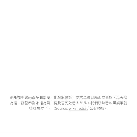
劉永福率領兩百多個部屬，他豎旗誓師，要求全員部屬面向黑旗，以天地
為證，發誓奉劉永福為首，從此誓死效忠！於是，我們所熟悉的黑旗軍就
這樣成立了。（Source:
wikimedia
/ 公有領域）