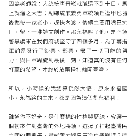
因為老師說：大總統唐景崧就職還不到十日，馬
上就溜之大吉；副總統兼義勇軍統領丘逢甲也隨
後攜帶一家老小，趕快內渡，後續主要用嘴巴抗
日，留下一堆詩文創作。那永福呢？他可是率領
著黑旗軍在我們府城堅守了四個多月，為了籌措
軍餉還發行了鈔票、郵票，盡了一切可能的努
力，與日軍周旋到最後一刻，知道真的沒有任何
打贏的希望，才終於放棄掙扎離開臺灣。
所以，小時候的我總算恍然大悟，原來永福國
小，永福路的由來，都是因為這個劉永福啊！
難道你不好奇，是什麼樣的性格與歷練，會讓一
個初來乍到臺灣的外地將領，選擇了扛起臺灣民
主國的爛攤子，嘗試奮力與日軍浴血鏖戰嗎？這