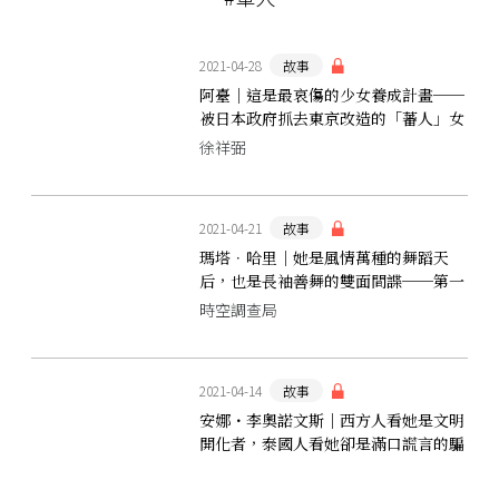
2021-04-28
故事
阿臺｜這是最哀傷的少女養成計畫──
被日本政府抓去東京改造的「蕃人」女
孩
徐祥弼
2021-04-21
故事
瑪塔．哈里｜她是風情萬種的舞蹈天
后，也是長袖善舞的雙面間諜──第一
次世界大戰的傳奇舞女間諜
時空調查局
2021-04-14
故事
安娜・李奧諾文斯｜西方人看她是文明
開化者，泰國人看她卻是滿口謊言的騙
子⋯⋯一名英國女子的虛實人生