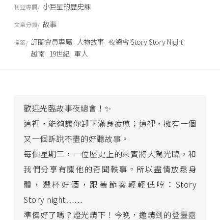
小巨星的歷史課
刊登專欄
故事
文章分類
訂閱會員專屬
人物故事
夜總會 Story Story Night
標籤
越南
19世紀
軍人
歡迎光臨故事夜總會！✨
這裡，能夠讓你卸下滿身疲憊；這裡，擁有一個
又一個訴說不盡的好聽故事。
每個星期三，一位歷史上的來賓將大駕光臨，和
我們分享有關他的奇聞軼事。所以盡情放鬆身
體，選杯好酒，跟著節奏輕輕低哼：Story
Story night……
準備好了嗎？燈光請下！今晚，邀請到的登臺嘉