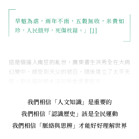
旱魃為虐，兩年不雨，五穀無收，米貴如
珍，人民餓殍，死傷枕藉。」
[1]
這是個逼人瘋狂的亂世，廣東書生洪秀全在大病
幻覺中，感受到天父的號召，隨後建立了太平天
國。劉永福則根本沒有機會讀書寫字
我們相信「人文知識」是重要的
我們相信「認識歷史」該是全民運動
我們相信「脈絡與思辨」才能好好理解世界