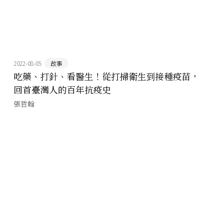
2022-08-05
故事
吃藥、打針、看醫生！從打掃衛生到接種疫苗，
回首臺灣人的百年抗疫史
張哲翰