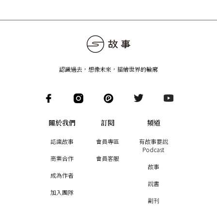
認識過去，想像未來
，
描繪世界的輪廓
關於我們
訂閱
頻道
認識故事
會員專區
有故事要說
Podcast
商業合作
會員客服
故事
成為作者
說書
加入團隊
副刊