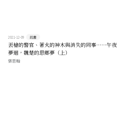
2021-12-09
說書
丟槍的警官、著火的神木與消失的同事⋯⋯午夜
夢迴，魏楚的思鄉夢（上）
張哲翰