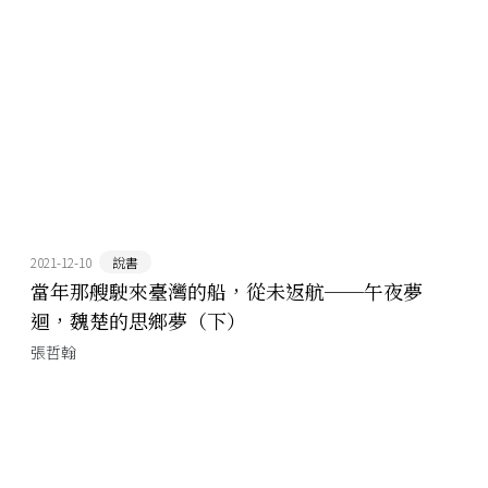
2021-12-10
說書
當年那艘駛來臺灣的船，從未返航──午夜夢
迴，魏楚的思鄉夢（下）
張哲翰