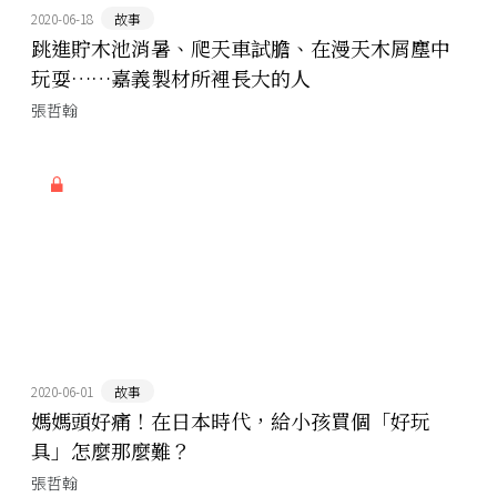
2020-06-18
故事
跳進貯木池消暑、爬天車試膽、在漫天木屑塵中
玩耍……嘉義製材所裡長大的人
張哲翰
2020-06-01
故事
媽媽頭好痛！在日本時代，給小孩買個「好玩
具」怎麼那麼難？
張哲翰