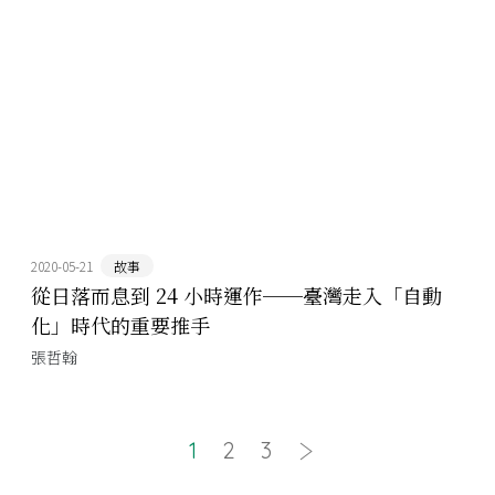
2020-05-21
故事
從日落而息到 24 小時運作──臺灣走入「自動
化」時代的重要推手
張哲翰
1
2
3