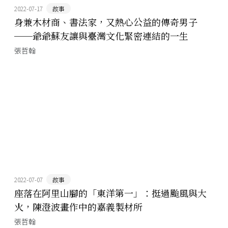
2022-07-17
故事
身兼木材商、書法家，又熱心公益的傳奇男子
──爺爺蘇友讓與臺灣文化緊密連結的一生
張哲翰
2022-07-07
故事
座落在阿里山腳的「東洋第一」：挺過颱風與大
火，陳澄波畫作中的嘉義製材所
張哲翰