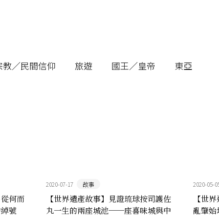
宗教／民間信仰
旅遊
國王／皇帝
東亞
2020-07-17
故事
2020-05-0
名從何而
【世界遺產故事】見證琉球按司護佐
【世界
的綽號
丸一生的兩座城池──座喜味城與中
亂肇始