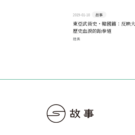
2019-01-10
故事
東亞武術史・韓國篇：反映
歷史血淚的跆拳道
陸奧