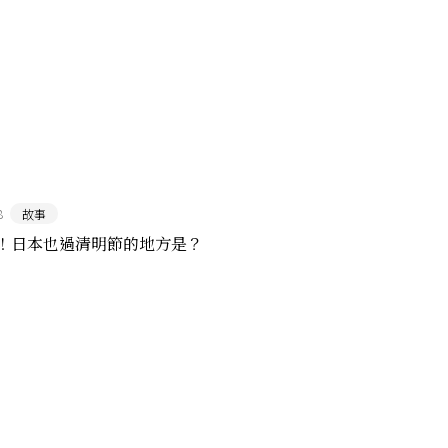
8
故事
！日本也過清明節的地方是？