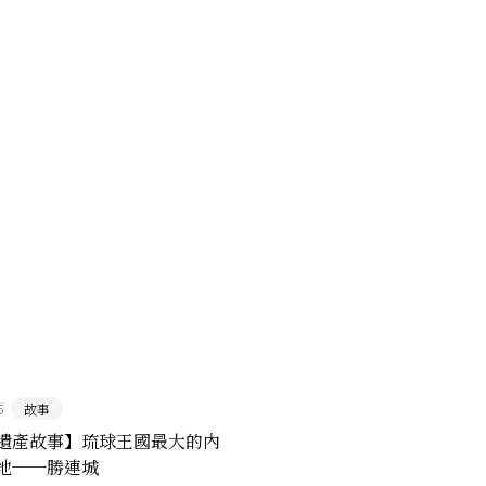
5
故事
遺產故事】琉球王國最大的內
地──勝連城