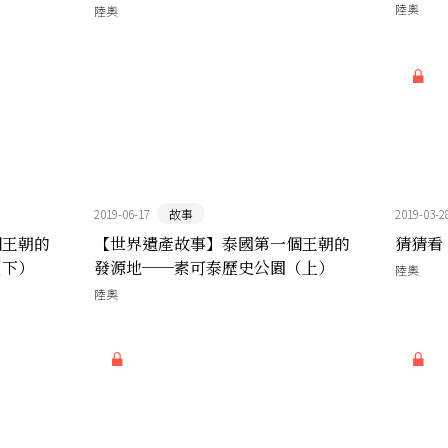
城城
陸奧
陸奧
2019-06-17
故事
2019-03-2
個王朝的
【世界遺產故事】泰國第一個王朝的
猜猜看
（下）
發源地──素可泰歷史公園（上）
陸奧
陸奧