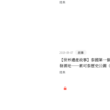
陸奧
2019-09-07
故事
【世界遺產故事】泰國第一
發源地──素可泰歷史公園
陸奧