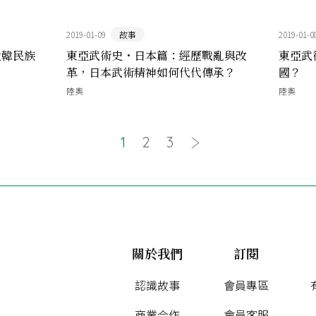
2019-01-09
故事
2019-01-0
大韓民族
東亞武術史・日本篇：經歷戰亂與改
東亞武
革，日本武術精神如何代代傳承？
國？
陸奧
陸奧
1
2
3
關於我們
訂閱
認識故事
會員專區
商業合作
會員客服