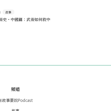
8
故事
術史・中國篇：武術如何救中
頻道
有故事要說Podcast
故事