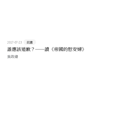
2017-07-23
說書
誰應該道歉？──讀《帝國的慰安婦》
吳政緯