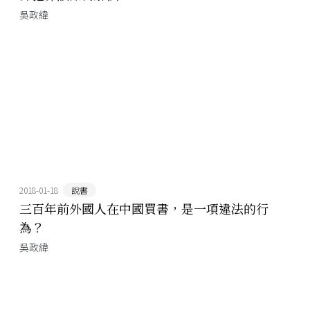
吳政緯
2018-01-18
說書
三百年前外國人在中國買書，是一項違法的行
為？
吳政緯