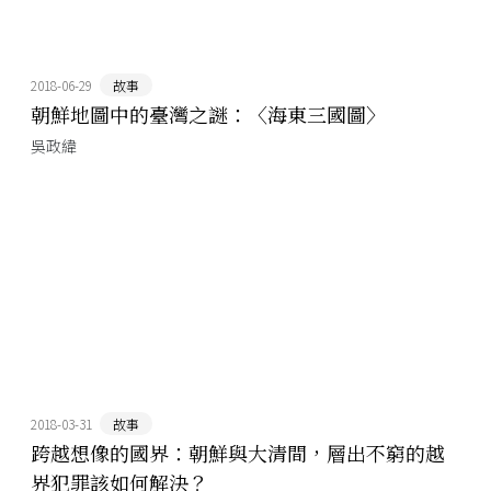
2018-06-29
故事
朝鮮地圖中的臺灣之謎：〈海東三國圖〉
吳政緯
2018-03-31
故事
跨越想像的國界：朝鮮與大清間，層出不窮的越
界犯罪該如何解決？