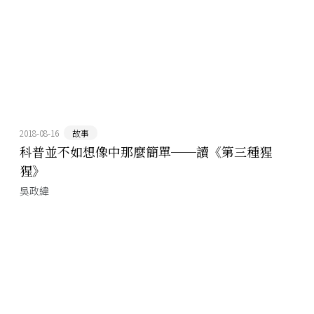
2018-08-16
故事
科普並不如想像中那麼簡單──讀《第三種猩
猩》
吳政緯