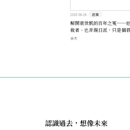
2019-06-26
故事
解開袁世凱的百年之冤──
裁者、也非親日派，只是個
的失敗者
余杰
認識過去，想像未來