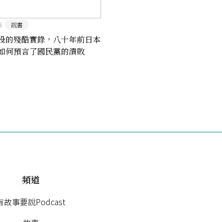
6
說書
役的殘酷實錄，八十年前日本
如何預言了國民黨的潰敗
敗走千里》
頻道
有故事要說Podcast