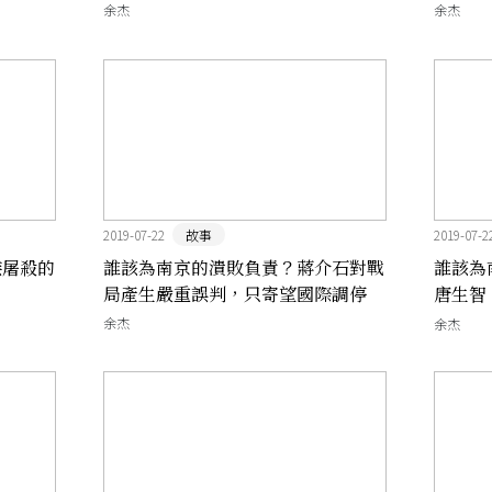
余杰
余杰
2019-07-22
故事
2019-07-2
族屠殺的
誰該為南京的潰敗負責？蔣介石對戰
誰該為
局產生嚴重誤判，只寄望國際調停
唐生智
退」
余杰
余杰