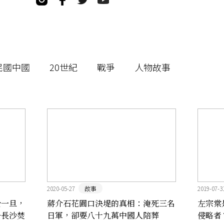
民國中國
20世紀
戰爭
人物故事
2020-05-27
故事
2019-07-3
於一旦，
蔣介石花園口決堤的真相：淹死三名
左宗棠
─長沙焚
日軍，卻要八十九萬中國人陪葬
侵略者