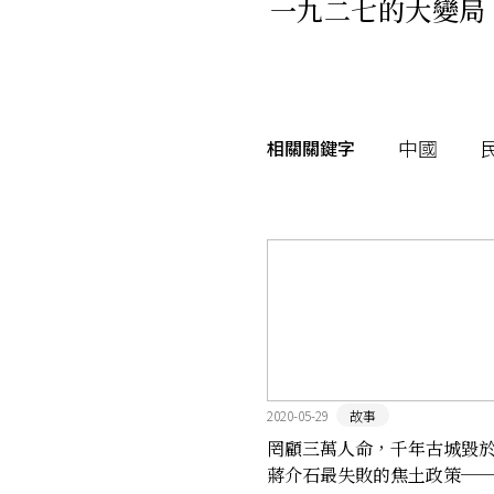
一九二七的大變局
中國
相關關鍵字
2020-05-29
故事
罔顧三萬人命，千年古城毀
蔣介石最失敗的焦土政策─