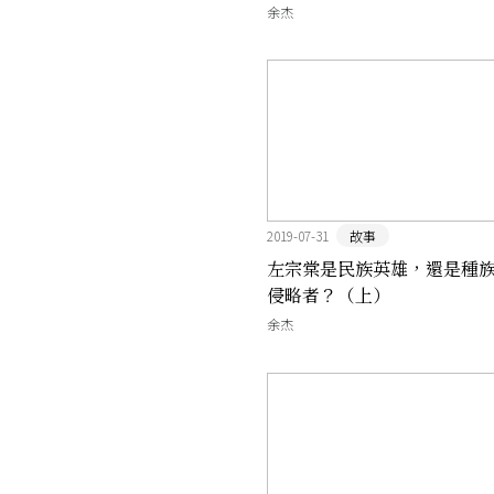
城
余杰
2019-07-31
故事
左宗棠是民族英雄，還是種
侵略者？（上）
余杰