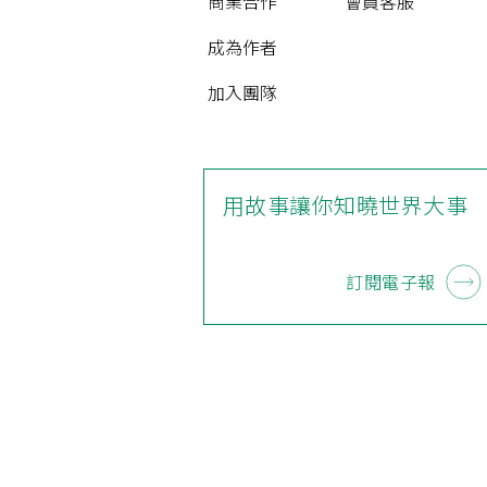
商業合作
會員客服
成為作者
加入團隊
用故事讓你知曉世界大事
訂閱電子報
 .ᐟ‪‪.ᐟ