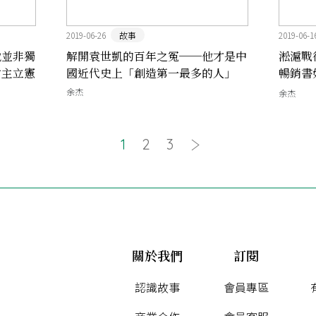
2019-06-26
故事
2019-06-1
他並非獨
解開袁世凱的百年之冤──他才是中
淞滬戰
君主立憲
國近代史上「創造第一最多的人」
暢銷書
──《
余杰
余杰
1
2
3
關於我們
訂閱
認識故事
會員專區