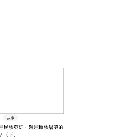
1
故事
是民族英雄，還是種族屠殺的
？（下）