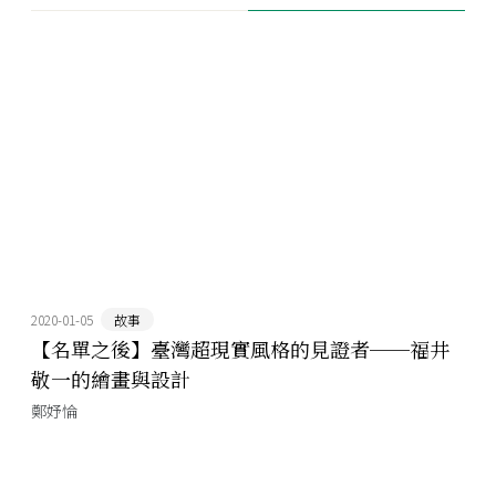
2020-01-05
故事
【名單之後】臺灣超現實風格的見證者──福井
敬一的繪畫與設計
鄭妤惀