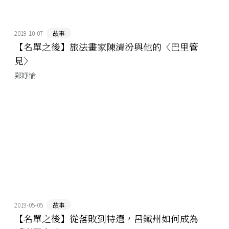
2019-10-07
故事
【名單之後】旅法畫家陳清汾與他的〈巴里管
見〉
鄭妤惀
2019-05-05
故事
【名單之後】從落敗到特選，呂鐵州如何成為