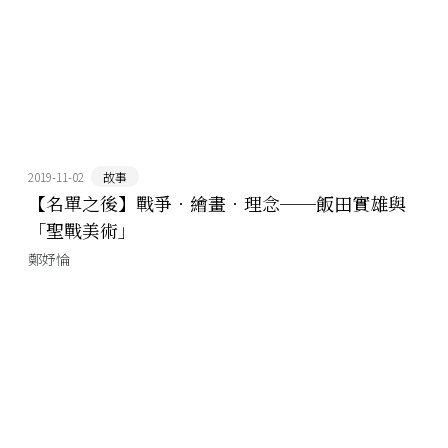
2019-11-02
故事
【名單之後】戰爭．繪畫．理念──飯田實雄與
「聖戰美術」
鄭妤惀