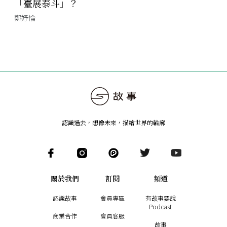
「臺展泰斗」？
鄭妤惀
認識過去，想像未來
，
描繪世界的輪廓
關於我們
訂閱
頻道
認識故事
會員專區
有故事要說
Podcast
商業合作
會員客服
故事