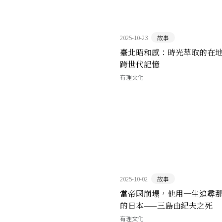
2025-10-23
故事
臺北昭和感：時光萃取的在
跨世代記憶
有理文化
2025-10-02
故事
當帝國崩塌，他用一生追尋
的日本——三島由紀夫之死
有理文化