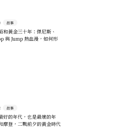
9
故事
昭和黃金三十年：傑尼斯、
 Pop 與 Jump 熱血漫，如何形
流行文化？
2
故事
最好的年代，也是最壞的年
和摩登，二戰前夕的黃金時代