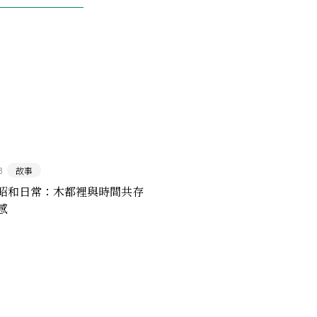
3
故事
昭和日常：木都裡與時間共存
感