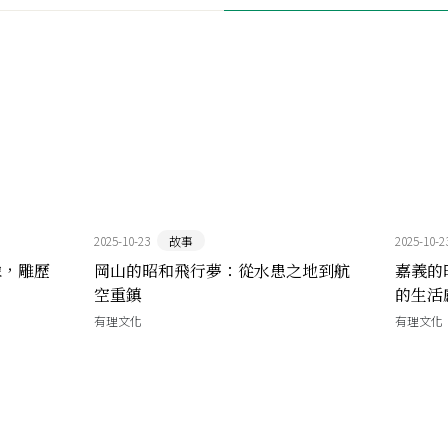
2025-10-23
故事
2025-10-2
像，雕歷
岡山的昭和飛行夢：從水患之地到航
嘉義的
空重鎮
的生活
有理文化
有理文化