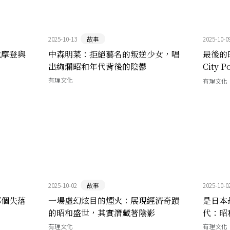
2025-10-13
故事
2025-10-0
地摩登與
中森明菜：拒絕藝名的叛逆少女，唱
最後的
出絢爛昭和年代背後的陰鬱
City
塑亞洲
有理文化
有理文化
2025-10-02
故事
2025-10-0
那個失落
一場虛幻炫目的煙火：展現經濟奇蹟
是日本
的昭和盛世，其實潛藏著陰影
代：昭
有理文化
有理文化