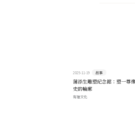
2025-11-19
故事
蒲添生雕塑紀念館：塑一尊
史的輪廓
有理文化