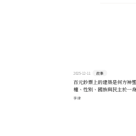
2025-12-11
故事
百元鈔票上的建築是何方神
權、性別、國族與民主於一
建物「中山樓」
李律