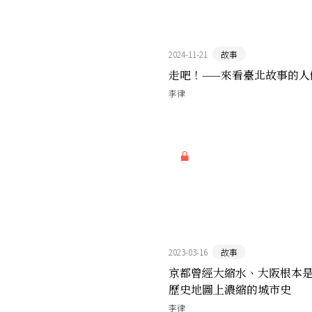
2024-11-21
故事
走吧！——來看臺北故事的人
李律
2023-03-16
故事
京都曾經大縮水、大阪根本
歷史地圖上濃縮的城市史
李律