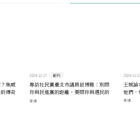
2024-12-17
副刊
2024-11-2
聖？集威
專訪社民黨臺北市議員苗博雅：別問
王婉諭
身的傳奇
你與民進黨的距離，要問你與選民的
她們，
距離
李律
李律