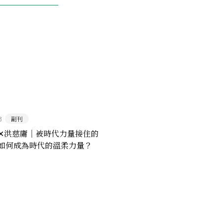
3
副刊
✕洪慈庸｜被時代力量接住的
如何成為時代的溫柔力量？