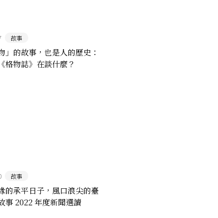
7
故事
物」的故事，也是人的歷史：
《格物誌》在談什麼？
0
故事
緣的承平日子，風口浪尖的臺
事 2022 年度新聞選讀