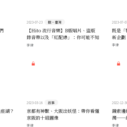
2023-07-23
觀‧臺灣
2023-07-0
們
【Hito 流行音樂】B版唱片、盜版
既是「
錄音帶以及「紅配綠」：你可能不知
新企劃
道的臺灣唱片簡史
李律
李律
2023-03-16
故事
2022-12-3
是座湖？
京都有神獸、大阪出妖怪：帶你看懂
鋼索邊
京阪的十組圖像
灣──故
李律
李律