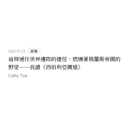
2020-07-23
故事
這條通往世界邊際的捷徑，燃燒著俄羅斯帝國的
野望──我讀《西伯利亞鐵道》
Cathy Tsai