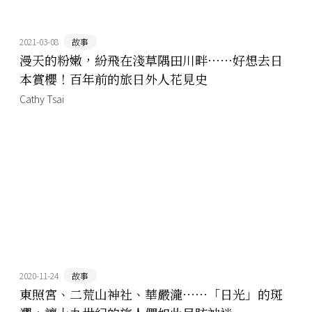
2021-03-08
故事
漫天的粉嫩，紛飛在淺草隅田川畔⋯⋯好想去日
本賞櫻！百年前的旅日外人花見史
Cathy Tsai
2020-11-24
故事
東照宮、二荒山神社、華嚴瀧⋯⋯「日光」的斑