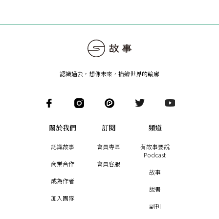
認識過去，想像未來
，
描繪世界的輪廓
關於我們
訂閱
頻道
認識故事
會員專區
有故事要說
Podcast
商業合作
會員客服
故事
成為作者
說書
加入團隊
副刊