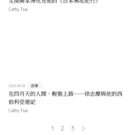
女探險家博兒及她的《日本奧地紀行》
Cathy Tsai
2020-04-29
故事
在四月天的人間，輕裝上路──徐志摩與他的西
伯利亞遊記
Cathy Tsai
1
2
3