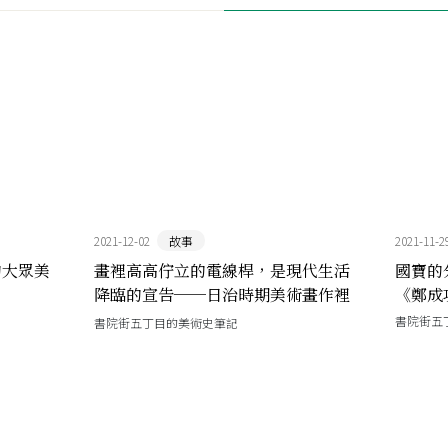
2021-12-02
故事
2021-11-2
的大眾美
畫裡高高佇立的電線桿，是現代生活
國寶的
降臨的宣告──日治時期美術畫作裡
《鄭成
的臺灣電力城市
書院街五
書院街五丁目的美術史筆記