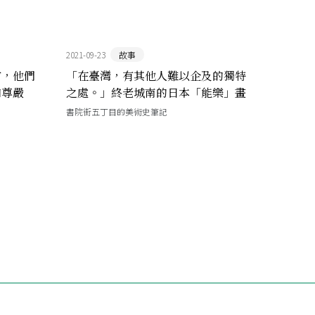
2021-09-23
故事
前，他們
「在臺灣，有其他人難以企及的獨特
和尊嚴
之處。」終老城南的日本「能樂」畫
師武部竹令
書院街五丁目的美術史筆記