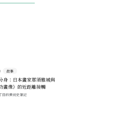
9
故事
分身：日本畫家那須雅城與
功畫像》的近距離接觸
丁目的美術史筆記