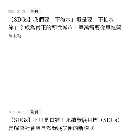
2021-05-09
副刊
【SDGs】我們要「不淹水」還是要「不怕水
淹」？成為真正的韌性城市，臺灣需要從思惟開
始改變
陳永融
2021-04-30
副刊
【SDGs】不只是口號！永續發展目標（SDGs）
是解決社會與自然發展失衡的新模式