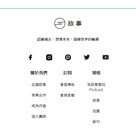
認識過去，想像未來
，
描繪世界的輪廓
關於我們
訂閱
頻道
認識故事
會員專區
有故事要說
Podcast
商業合作
會員客服
故事
成為作者
說書
加入團隊
副刊