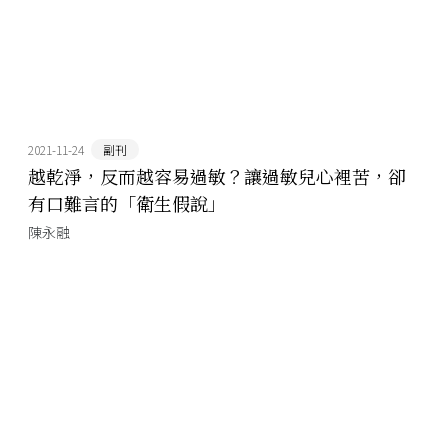
2021-11-24
副刊
越乾淨，反而越容易過敏？讓過敏兒心裡苦，卻
有口難言的「衛生假說」
陳永融