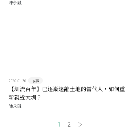
陳永融
2020-01-30
故事
【圳流百年】已逐漸遠離土地的當代人，如何重
新親近大圳？
陳永融
1
2