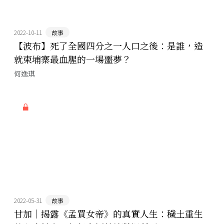
2022-10-11
故事
【波布】死了全國四分之一人口之後：是誰，造
就柬埔寨最血腥的一場噩夢？
何逸琪
2022-05-31
故事
甘加｜揭露《孟買女帝》的真實人生：穢土重生