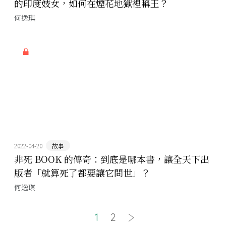
的印度妓女，如何在煙花地獄裡稱王？
何逸琪
2022-04-20
故事
非死 BOOK 的傳奇：到底是哪本書，讓全天下出
版者「就算死了都要讓它問世」？
何逸琪
1
2