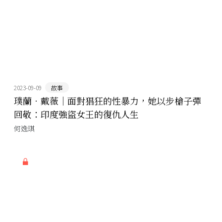
2023-09-09
故事
璞蘭．戴薇｜面對猖狂的性暴力，她以步槍子彈
回敬：印度強盜女王的復仇人生
何逸琪