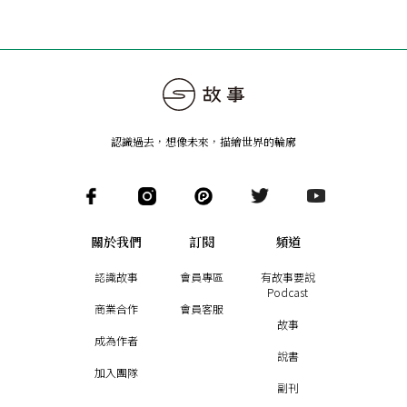
認識過去，想像未來
，
描繪世界的輪廓
關於我們
訂閱
頻道
認識故事
會員專區
有故事要說
Podcast
商業合作
會員客服
故事
成為作者
說書
加入團隊
副刊