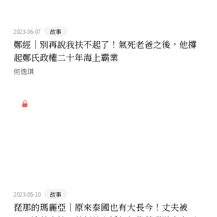
2023-06-07
故事
鄭經｜別再說我扶不起了！氣死老爸之後，他撐
起鄭氏政權二十年海上霸業
何逸琪
2023-05-10
故事
琵那的瑪麗亞｜原來泰國也有大長今！丈夫被