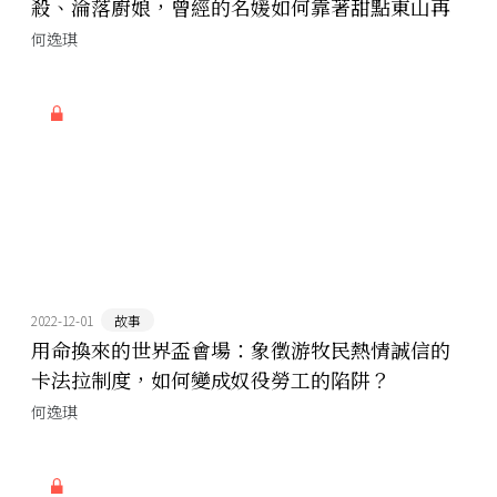
殺、淪落廚娘，曾經的名媛如何靠著甜點東山再
起？
何逸琪
2022-12-01
故事
用命換來的世界盃會場：象徵游牧民熱情誠信的
卡法拉制度，如何變成奴役勞工的陷阱？
何逸琪