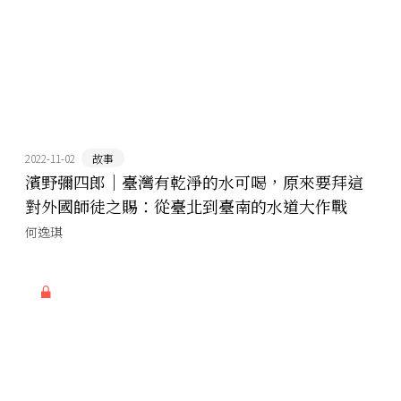
2022-11-02
故事
濱野彌四郎｜臺灣有乾淨的水可喝，原來要拜這
對外國師徒之賜：從臺北到臺南的水道大作戰
何逸琪