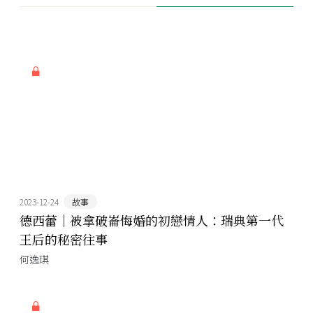
2023-12-24
故事
德西蕾｜被拿破崙悔婚的初戀情人：瑞典第一代
王后的秘密往事
何逸琪