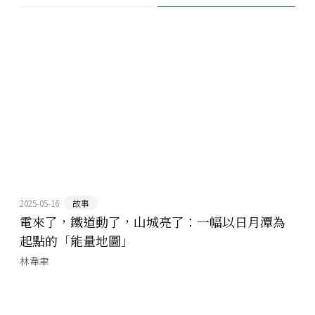
2025-05-16
故事
電來了，鐵道動了，山城亮了：一幅以日月潭為
起點的「能量地圖」
林韋聿