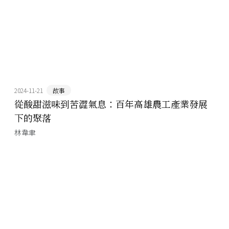
2024-11-21
故事
從酸甜滋味到苦澀氣息：百年高雄農工產業發展
下的聚落
林韋聿