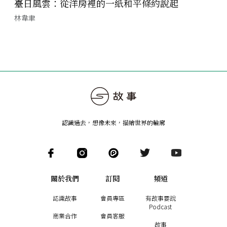
臺日風雲：從洋房裡的一紙和平條約說起
林韋聿
認識過去，想像未來
，
描繪世界的輪廓
關於我們
訂閱
頻道
認識故事
會員專區
有故事要說
Podcast
商業合作
會員客服
故事