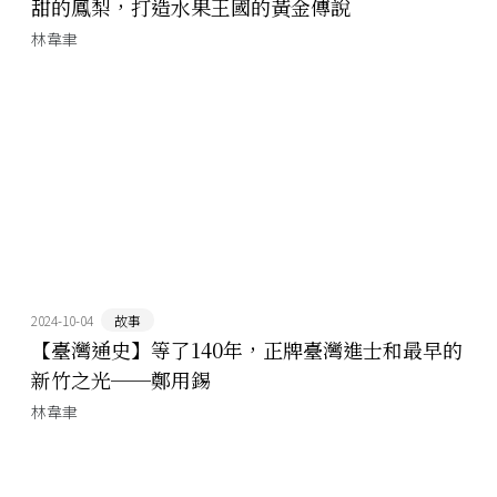
甜的鳳梨，打造水果王國的黃金傳說
林韋聿
2024-10-04
故事
【臺灣通史】等了140年，正牌臺灣進士和最早的
新竹之光──鄭用錫
林韋聿