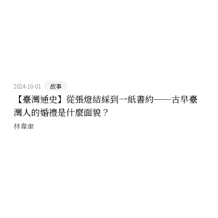
2024-10-01
故事
【臺灣通史】從張燈結綵到一紙書約──古早臺
灣人的婚禮是什麼面貌？
林韋聿