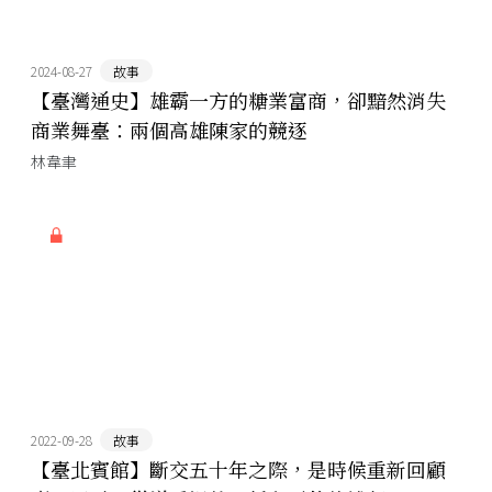
2024-08-27
故事
【臺灣通史】雄霸一方的糖業富商，卻黯然消失
商業舞臺：兩個高雄陳家的競逐
林韋聿
2022-09-28
故事
【臺北賓館】斷交五十年之際，是時候重新回顧