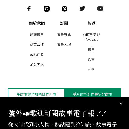
關於我們
訂閱
頻道
認識故事
會員專區
有故事要說
Podcast
商業合作
會員客服
故事
成為作者
說書
加入團隊
副刊
用故事讓你知曉世界大事
幫助故事創作更多好故事
訂閱電子報
贊助支持
號外📣歡迎訂閱故事電子報 .ᐟ‪‪.ᐟ
從大時代到小人物、熱話題到冷知識，故事電子
版權聲明與轉載規範