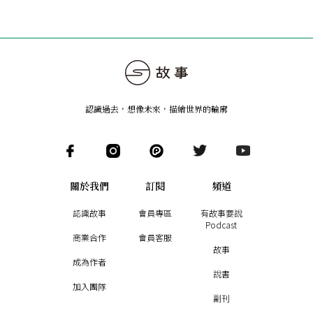
認識過去，想像未來
，
描繪世界的輪廓
關於我們
訂閱
頻道
認識故事
會員專區
有故事要說
Podcast
商業合作
會員客服
故事
成為作者
說書
加入團隊
副刊