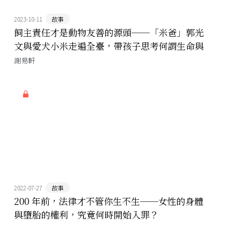
2023-10-11
故事
飼主責任才是動物友善的源頭──「米爸」郭光
文與愛犬小米走遍全臺，帶孩子思考何謂生命與
尊重
謝易軒
2022-07-27
故事
200 年前，法律才不管你生不生──女性的身體
與墮胎的權利，究竟何時開始入罪？