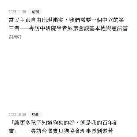
2023-11-30
副刊
當民主跟自由出現衝突，我們需要一個中立的第
三者——專訪中研院學者蘇彥圖談基本權與憲法審
查
謝易軒
2023-10-30
故事
「讓更多孩子知道狗狗的好，就是我的百年計
畫」──專訪台灣寶貝狗協會理事長劉素芳