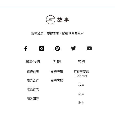
認識過去，想像未來
，
描繪世界的輪廓
關於我們
訂閱
頻道
認識故事
會員專區
有故事要說
Podcast
商業合作
會員客服
故事
成為作者
說書
加入團隊
副刊