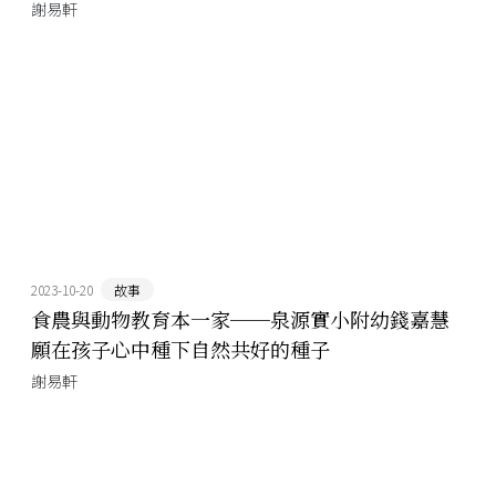
謝易軒
2023-10-20
故事
食農與動物教育本一家──泉源實小附幼錢嘉慧
願在孩子心中種下自然共好的種子
謝易軒