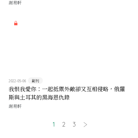
謝易軒
2022-05-06
副刊
我恨我愛你：一起抵禦外敵卻又互相侵略，俄羅
斯與土耳其的黑海恩仇錄
謝易軒
1
2
3