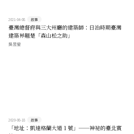
2021-04-08
故事
臺灣總督府與三大州廳的建築師：日治時期臺灣
建築界翹楚「森山松之助」
吳昱瑩
2020-08-18
故事
「地址：凱達格蘭大道 1 號」──神祕的臺北賓