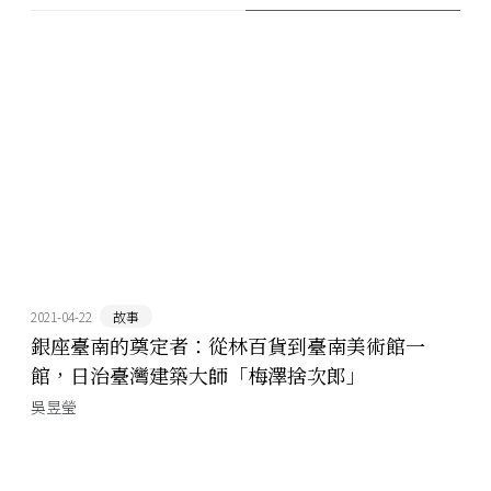
2021-04-22
故事
銀座臺南的奠定者：從林百貨到臺南美術館一
館，日治臺灣建築大師「梅澤捨次郎」
吳昱瑩