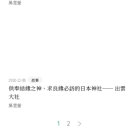
吳昱瑩
2018-12-08
故事
供奉結緣之神、求良緣必訪的日本神社── 出雲
大社
吳昱瑩
1
2