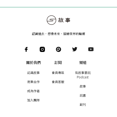
認識過去，想像未來
，
描繪世界的輪廓
關於我們
訂閱
頻道
認識故事
會員專區
有故事要說
Podcast
商業合作
會員客服
故事
成為作者
說書
加入團隊
副刊