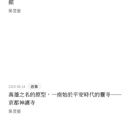
館
吳昱瑩
2020-06-14
故事
高雄之名的原型，一座始於平安時代的靈寺──
京都神護寺
吳昱瑩