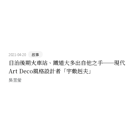
2021-04-20
故事
日治後期火車站、鐵道大多出自他之手──現代
Art Deco風格設計者「宇敷赳夫」
吳昱瑩