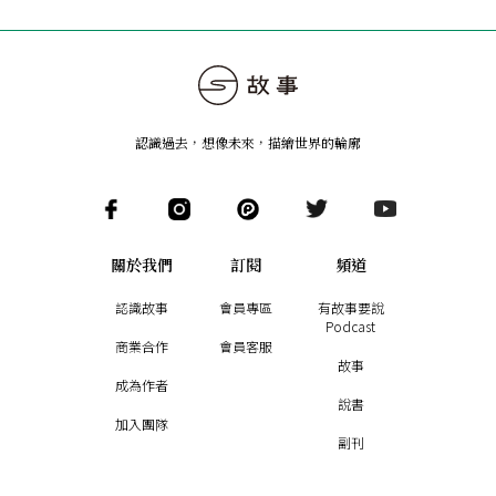
認識過去，想像未來
，
描繪世界的輪廓
關於我們
訂閱
頻道
認識故事
會員專區
有故事要說
Podcast
商業合作
會員客服
故事
成為作者
說書
加入團隊
副刊