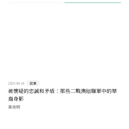
2025-04-16
故事
被懷疑的忠誠和矛盾：那些二戰澳紐聯軍中的華
裔身影
黃俊明