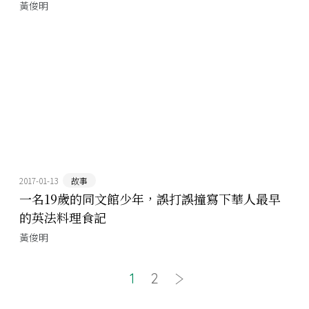
黃俊明
2017-01-13
故事
一名19歲的同文館少年，誤打誤撞寫下華人最早
的英法料理食記
黃俊明
1
2