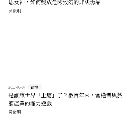
思女神，如何變成危險致幻的非法毒品
黃俊明
2019-05-07
故事
是誰讓世界「上癮」了？數百年來，當權者與菸
酒產業的權力遊戲
黃俊明