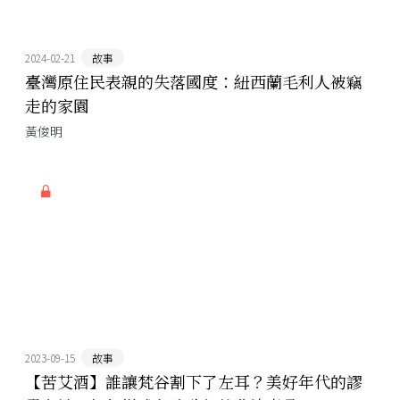
2024-02-21
故事
臺灣原住民表親的失落國度：紐西蘭毛利人被竊
走的家園
黃俊明
2023-09-15
故事
【苦艾酒】誰讓梵谷割下了左耳？美好年代的謬