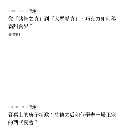
2018-10-21
故事
從「諸神之食」到「大眾零食」，巧克力如何稱
霸甜食界？
黃俊明
2017-09-09
故事
餐桌上的庚子新政：慈禧太后如何舉辦一場正宗
的西式宴會？