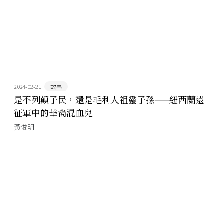
2024-02-21
故事
是不列顛子民，還是毛利人祖靈子孫——紐西蘭遠
征軍中的華裔混血兒
黃俊明