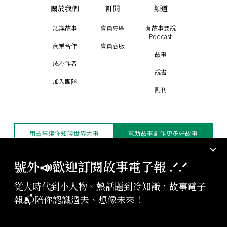
關於我們
訂閱
頻道
認識故事
會員專區
有故事要說
Podcast
商業合作
會員客服
故事
成為作者
說書
加入團隊
副刊
用故事讓你知曉世界大事
幫助故事創作更多好故事
訂閱電子報
贊助支持
號外📣歡迎訂閱故事電子報 .ᐟ‪‪.ᐟ
從大時代到小人物、熱話題到冷知識，故事電子
版權聲明與轉載規範
報📬陪你認識過去、想像未來！
授權與合作：
contact@storystudio.tw
投稿文章：
gushi@storystudio.tw