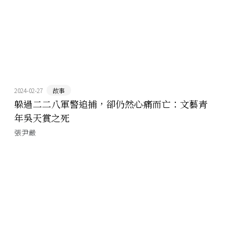
2024-02-27
故事
躲過二二八軍警追捕，卻仍然心痛而亡：文藝青
年吳天賞之死
張尹嚴