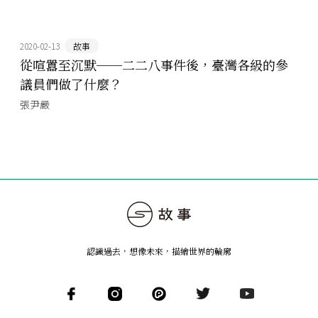
2020-02-13
故事
從喧囂至沉默──二二八事件後，臺灣各級的參
議員們做了什麼？
張尹嚴
認識過去，想像未來
，
描繪世界的輪廓