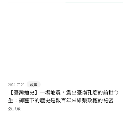
2024-07-21
故事
【臺灣通史】一場地震，震出臺南孔廟的前世今
生：御匾下的歷史是數百年來維繫政權的祕密
張尹嚴