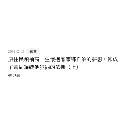
2021-02-18
故事
原住民領袖高一生懷抱著家鄉自治的夢想，卻成
了當局羅織他犯罪的依據（上）
張尹嚴