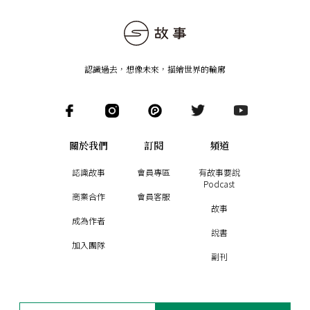
認識過去，想像未來
，
描繪世界的輪廓
關於我們
訂閱
頻道
認識故事
會員專區
有故事要說
Podcast
商業合作
會員客服
故事
成為作者
說書
加入團隊
副刊