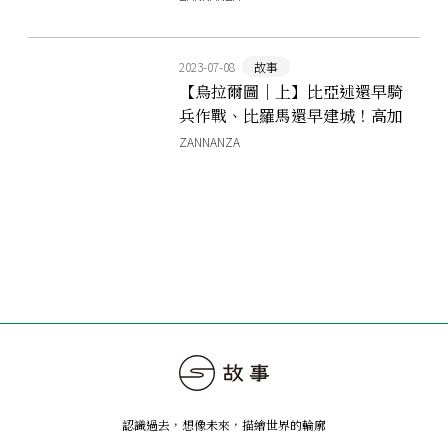
2023-07-08
故事
【烏拉爾圖｜上】比亞述還早騎
兵作戰、比羅馬還早建城！高加
索王國充滿謎團的崛起與暴落
ZANNANZA
認識過去，想像未來
，
描繪世界的輪廓