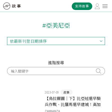
支持故事
#亞美尼亞
依最新刊登日期排序
依最新刊登日期排序
依最早刊登日期排序
依熱門程度排序
進階搜尋
2023-07-09
故事
【烏拉爾圖｜下】比亞述還早騎
兵作戰、比羅馬還早建城！高加
索王國充滿謎團的崛起與暴落
ZANNANZA