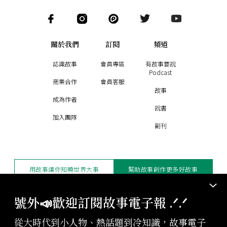
關於我們
訂閱
頻道
認識故事
會員專區
有故事要說
Podcast
商業合作
會員客服
故事
成為作者
說書
加入團隊
副刊
用故事讓你知曉世界大事
幫助故事創作更多好故事
訂閱電子報
贊助支持
號外📣歡迎訂閱故事電子報 .ᐟ‪‪.ᐟ
從大時代到小人物、熱話題到冷知識，故事電子
版權聲明與轉載規範