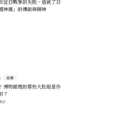
次征日戰爭的失敗，造就了日
國神風」的傳說與精神
1
故事
！博物館裡的那些大肚瓶是作
的？
其妙