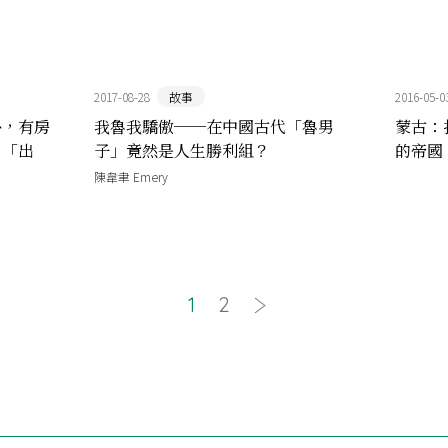
2017-08-28
故事
2016-05-0
外，有房
我魯我驕傲──在中國古代「魯男
蒙古：
：「出
子」竟然是人生勝利組？
的帝國
陳韋聿 Emery
1
2