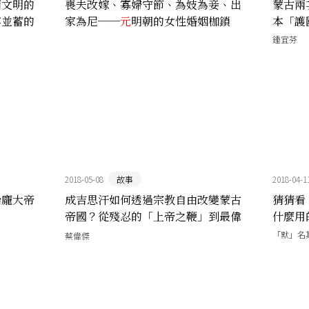
西文明的
喪夫改嫁、寡婦守節、為妓為妾、出
蒙古兩
容並蓄的
家為尼──
元
明朝的女性婚姻枷鎖
本「護
鍾宜芬
2018-05-08
故事
2018-04-1
治龐大帝
成吉思汗如何透過宗教自由改變蒙古
猜猜看
帝國？從殘忍的「上帝之鞭」到最偉
什麼用
大的征服者
「默」名
蔡偉傑