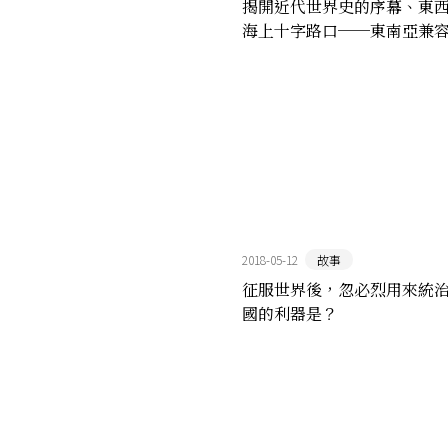
揭開近代世界史的序幕、東
海上十字路口──東南亞兼
大商業時代
2018-05-12
故事
征服世界後，忽必烈用來統
國的利器是？