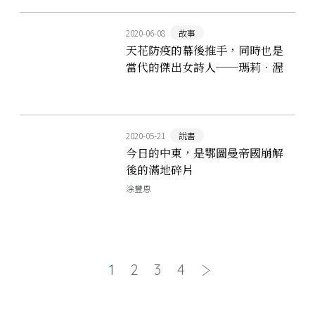
2020-06-08
故事
天花防疫的幕後推手，同時也是
當代的傑出女詩人──瑪莉．渥
特莉．孟塔古夫人
2020-05-21
說書
今日的中東，是鄂圖曼帝國崩解
後的滿地碎片
涂豐恩
1
2
3
4