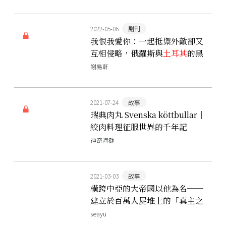
2022-05-06
副刊
我恨我愛你：一起抵禦外敵卻又
互相侵略，俄羅斯與
土耳其
的黑
海恩仇錄
謝易軒
2021-07-24
故事
瑞典肉丸 Svenska köttbullar｜
絞肉料理征服世界的千年記
神奇海獅
2021-03-03
故事
橫跨中亞的大帝國以他為名──
建立於百萬人屍堆上的「真主之
鞭」帖木兒
seayu