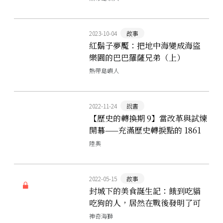
2023-10-04
故事
紅鬍子夢魘：把地中海變成海盜
樂園的巴巴羅薩兄弟（上）
熱帶島嶼人
2022-11-24
說書
【歷史的轉換期 9】當改革與試煉
開幕——充滿歷史轉捩點的 1861
陸奧
2022-05-15
故事
封城下的美食誕生記：餓到吃貓
吃狗的人，居然在戰後發明了可
頌與咖啡的經典搭配
神奇海獅