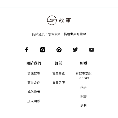
認識過去，想像未來
，
描繪世界的輪廓
關於我們
訂閱
頻道
認識故事
會員專區
有故事要說
Podcast
商業合作
會員客服
故事
成為作者
說書
加入團隊
副刊