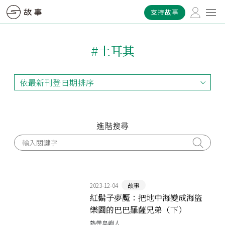
支持故事
#土耳其
依最新刊登日期排序
依最新刊登日期排序
依最早刊登日期排序
依熱門程度排序
進階搜尋
2023-12-04
故事
紅鬍子夢魘：把地中海變成海盜
樂園的巴巴羅薩兄弟（下）
熱帶島嶼人