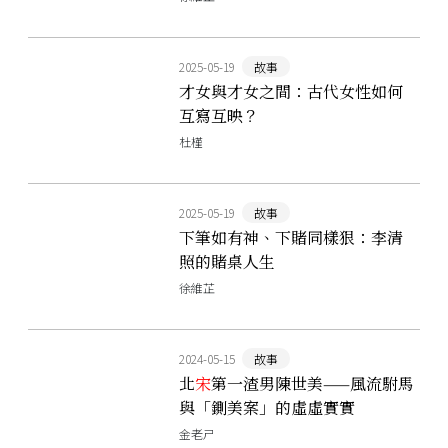
2025-05-19
故事
才女與才女之間：古代女性如何
互寫互映？
杜槿
2025-05-19
故事
下筆如有神、下賭同樣狠：李清
照的賭桌人生
徐維芷
2024-05-15
故事
北
宋
第一渣男陳世美——風流駙馬
與「鍘美案」的虛虛實實
金老ㄕ