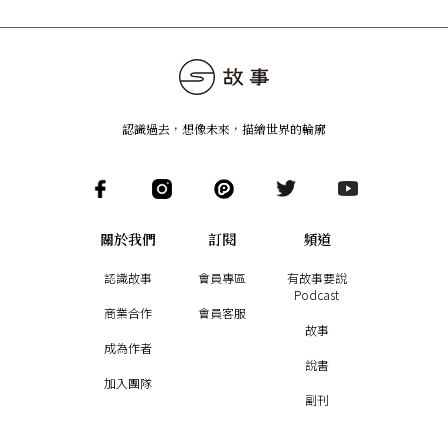
認識過去，想像未來
，
描繪世界的輪廓
關於我們
訂閱
頻道
認識故事
會員專區
有故事要說
Podcast
商業合作
會員客服
故事
成為作者
說書
加入團隊
副刊