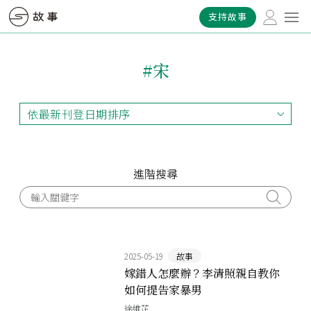
支持故事
#宋
依最新刊登日期排序
依最新刊登日期排序
依最早刊登日期排序
依熱門程度排序
進階搜尋
2025-05-19
故事
嫁錯人怎麼辦？李清照親自教你
如何提告家暴男
徐維芷