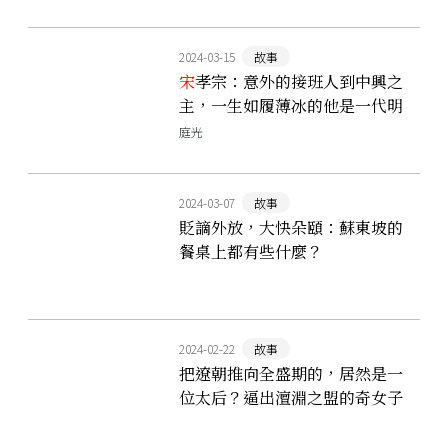
2024-03-15
故事
宋
孝宗：意外的接班人到中興之
主，一生如履薄冰的他是一代明
君或扮演孝子的傀儡皇帝?
庭光
2024-03-07
故事
貶謫外放，大快朵頤：蘇東坡的
餐桌上都有些什麼？
2024-02-22
故事
把遼朝推向全盛期的，居然是一
位太后？逼出澶淵之盟的奇女子
蕭綽