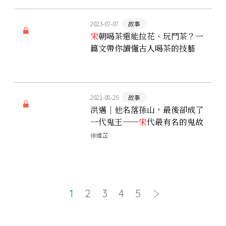
2023-07-07
故事
宋
朝喝茶還能拉花、玩鬥茶？一
篇文帶你讀懂古人喝茶的技藝
2021-08-25
故事
洪邁｜他名落孫山，最後卻成了
一代鬼王──
宋
代最有名的鬼故
事大王如何煉成？
徐維芷
1
2
3
4
5