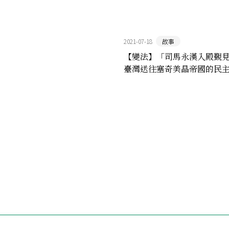
2021-07-18
故事
【變法】「司馬永漢入殿覲
臺灣送往塞奇美晶帝國的民
光年之外正式抵達（一）