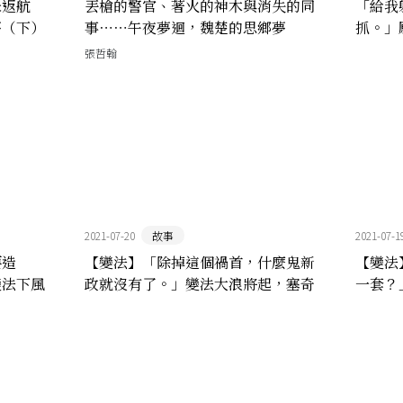
未返航
丟槍的警官、著火的神木與消失的同
「給我
夢（下）
事⋯⋯午夜夢迴，魏楚的思鄉夢
抓。」
（上）
路的拜
張哲翰
2021-07-20
故事
2021-07-1
要造
【變法】「除掉這個禍首，什麼鬼新
【變法
變法下風
政就沒有了。」變法大浪將起，塞奇
一套？
美晶的暗潮也洶湧（三）
塞奇美