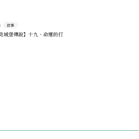
1
故事
克城堡傳說】十九、命運的打