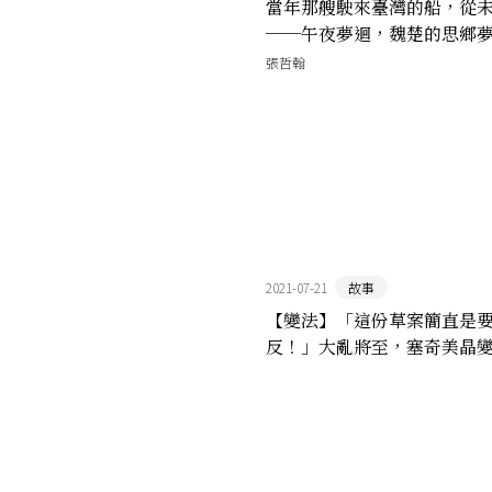
當年那艘駛來臺灣的船，從
──午夜夢迴，魏楚的思鄉
張哲翰
2021-07-21
故事
【變法】「這份草案簡直是
反！」大亂將至，塞奇美晶
雨飄搖的前夕（四）