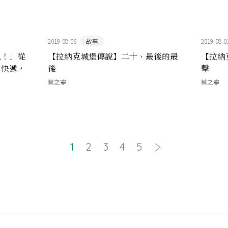
2019-08-06
故事
2019-08-0
見！」從
【拉納克城堡傳說】二十、最後的最
【拉納
主快遞，
後
擊
蔡之寧
蔡之寧
1
2
3
4
5