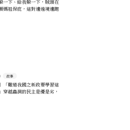
躲一下、給我躲一下，賊頭在
願媽祖保庇，這對邊遶境邊跑
把兄弟
9
故事
】「難道我國之新政要學習這
」穿越蟲洞的民主是優是劣，
晶帝國爭論中（二）