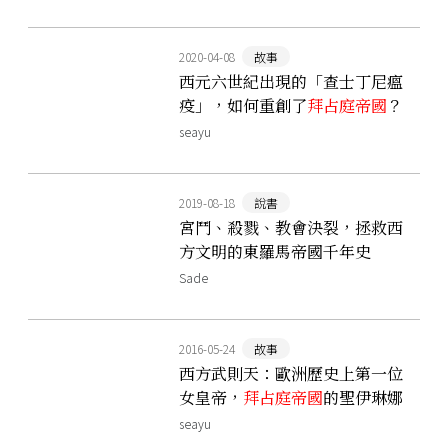
2020-04-08
故事
西元六世紀出現的「查士丁尼瘟
疫」，如何重創了
拜占庭帝國
？
seayu
2019-08-18
說書
宮鬥、殺戮、教會決裂，拯救西
方文明的東羅馬帝國千年史
──《
拜占庭帝國
》
Sade
2016-05-24
故事
西方武則天：歐洲歷史上第一位
女皇帝，
拜占庭帝國
的聖伊琳娜
seayu