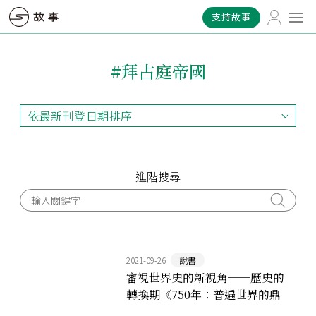
支持故事
#拜占庭帝國
依最新刊登日期排序
依最新刊登日期排序
依最早刊登日期排序
依熱門程度排序
進階搜尋
2021-09-26
說書
審視世界史的新視角──歷史的
轉換期《750年：普遍世界的鼎
立》