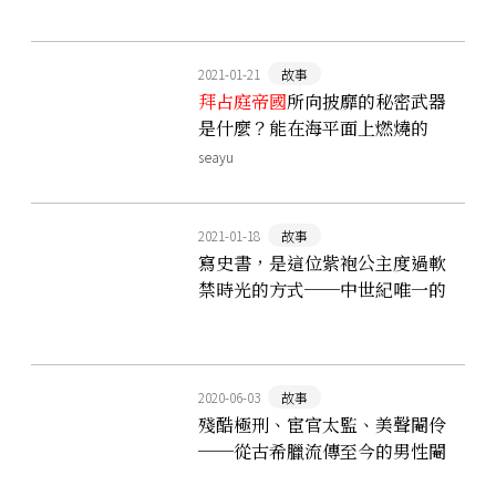
2021-01-21
故事
拜占庭帝國
所向披靡的秘密武器
是什麼？能在海平面上燃燒的
「希臘火」
seayu
2021-01-18
故事
寫史書，是這位紫袍公主度過軟
禁時光的方式──中世紀唯一的
女性史學家「安娜．科穆寧娜」
2020-06-03
故事
殘酷極刑、宦官太監、美聲閹伶
──從古希臘流傳至今的男性閹
割史