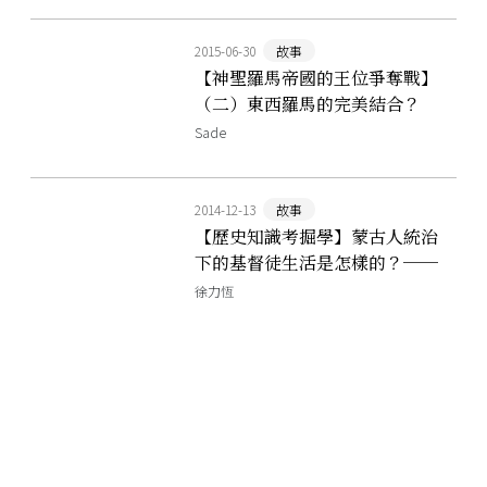
2015-06-30
故事
【神聖羅馬帝國的王位爭奪戰】
（二）東西羅馬的完美結合？
Sade
2014-12-13
故事
【歷史知識考掘學】蒙古人統治
下的基督徒生活是怎樣的？──
俄羅斯發現金帳汗國城市的基督
徐力恆
教聚落