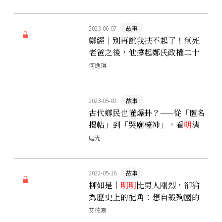
2023-06-07
故事
鄭經｜別再說我扶不起了！氣死
老爸之後，他撐起鄭氏政權二十
年海上霸業
何逸琪
2023-05-08
故事
古代鄉民也懂爆卦？——從「匿名
揭帖」到「哭廟檯神」，看
明
清
百姓如何譙政府
庭光
2022-05-16
故事
柳如是｜
明
明
比男人剛烈，卻淪
為歷史上的配角：想自殺殉國的
名妓與她不願就範的丈夫
艾德嘉