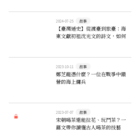
2024-07-25
故事
【臺灣通史】從渡臺到旅臺：海
東文獻初祖沈光文的詩文，如何
描繪臺灣的風土文化
2023-10-11
故事
鄭芝龍憑什麼？一位在戰爭中鑽
營的海上傭兵
2023-07-07
故事
宋朝喝茶還能拉花、玩鬥茶？一
篇文帶你讀懂古人喝茶的技藝