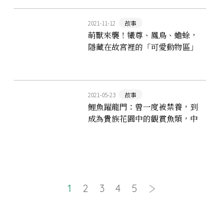
2021-11-12
故事
萌獸來襲！犧尊、鳳鳥、蟾蜍，
隱藏在故宮裡的「可愛動物區」
2021-05-23
故事
鯉魚躍龍門：曾一度被禁養，到
成為貴族花園中的觀賞魚類，中
國人為什麼愛養鯉魚？
1
2
3
4
5