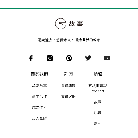
認識過去，想像未來
，
描繪世界的輪廓
關於我們
訂閱
頻道
認識故事
會員專區
有故事要說
Podcast
商業合作
會員客服
故事
成為作者
說書
加入團隊
副刊