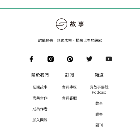
認識過去，想像未來
，
描繪世界的輪廓
關於我們
訂閱
頻道
認識故事
會員專區
有故事要說
Podcast
商業合作
會員客服
故事
成為作者
說書
加入團隊
副刊