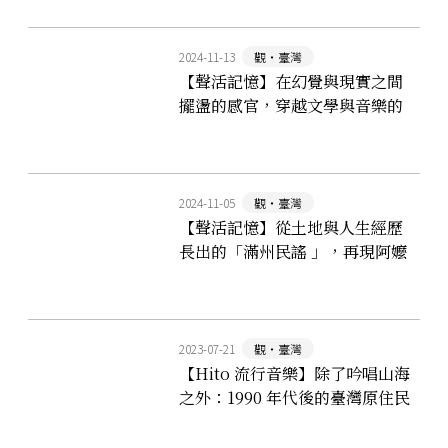
2024-11-13
觀‧臺灣
【聲活記憶】在幻覺與現實之間
擺盪的感官，穿越文學與音樂的
邊界
2024-11-05
觀‧臺灣
【聲活記憶】從土地與人生經歷
長出的「滿州民謠 」，再現阿嬤
們的往昔生活情懷
2023-07-21
觀‧臺灣
【Hito 流行音樂】除了吟唱山海
之外：1990 年代後的臺灣原住民
音樂如何躍動崛起？