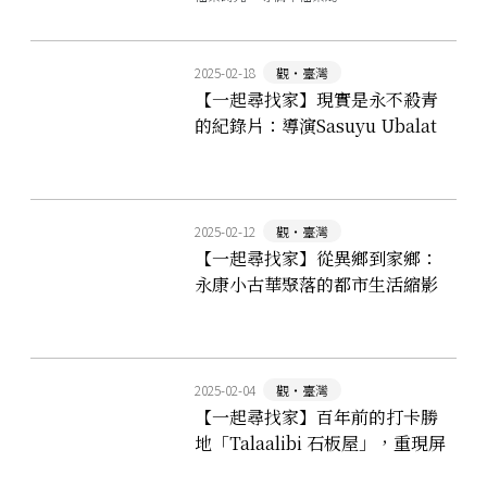
2025-02-18
觀‧臺灣
【一起尋找家】現實是永不殺青
的紀錄片：導演Sasuyu Ubalat
撒舒優．渥巴拉特在鏡頭下的部
落之心
2025-02-12
觀‧臺灣
【一起尋找家】從異鄉到家鄉：
永康小古華聚落的都市生活縮影
2025-02-04
觀‧臺灣
【一起尋找家】百年前的打卡勝
地「Talaalibi 石板屋」，重現屏
東原住民族的遷徙軌跡