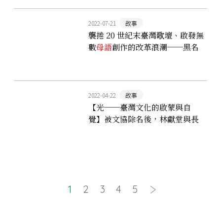
2022-07-21
故事
襲捲 20 世紀末臺灣歌壇、啟發無
數
母語
創作的改革浪潮──黑名
單工作室與新臺語歌運動
2022-04-22
故事
【光──臺灣文化的啟蒙與自
覺】被文協除名後，林獻堂與長
子另起自己的「霧峰版」文協
1
2
3
4
5