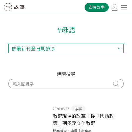
支持故事
#母語
依最新刊登日期排序
依最新刊登日期排序
依最早刊登日期排序
依熱門程度排序
進階搜尋
2026-03-17
故事
教育現場的改革：從「國語政
策」到多元文化教育
檔案蒔光．專欄｜檔案局