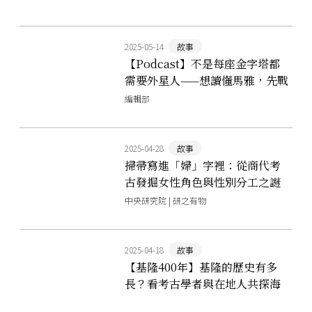
2025-05-14
故事
【Podcast】不是每座金字塔都
需要外星人——想讀懂馬雅，先戰
勝陰謀論和殖民者的迷思
編輯部
2025-04-28
故事
掃帚寫進「婦」字裡：從商代考
古發掘女性角色與性別分工之謎
中央研究院 | 研之有物
2025-04-18
故事
【基隆400年】基隆的歷史有多
長？看考古學者與在地人共探海
港記憶