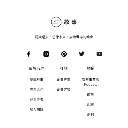
認識過去，想像未來
，
描繪世界的輪廓
關於我們
訂閱
頻道
認識故事
會員專區
有故事要說
Podcast
商業合作
會員客服
故事
成為作者
說書
加入團隊
副刊