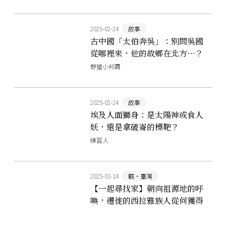
2025-02-24
故事
古中國「太伯奔吳」：別問吳國
從哪裡來，他的故鄉在北方⋯？
野蠻小邦周
2025-02-24
故事
埃及人面獅身：是太陽神或食人
妖，還是拿破崙的標靶？
練習人
2025-01-14
觀‧臺灣
【一起尋找家】朝向祖源地的呼
喚，遷徙的西拉雅族人從何獲得
指引？