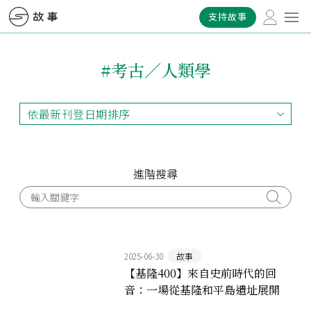
支持故事
#考古／人類學
依最新刊登日期排序
依最新刊登日期排序
依最早刊登日期排序
依熱門程度排序
進階搜尋
2025-06-30
故事
【基隆400】來自史前時代的回
音：一場從基隆和平島遺址展開
的多族群對話