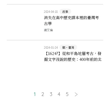
2024-04-18
故事
消失在高中歷史課本裡的臺灣考
古學
謝艾倫
2024-01-24
觀‧臺灣
【1624?】從和平島地層考古，發
掘文字沒說的歷史：400年前的北
臺灣人是如何生活？
1
2
3
4
5