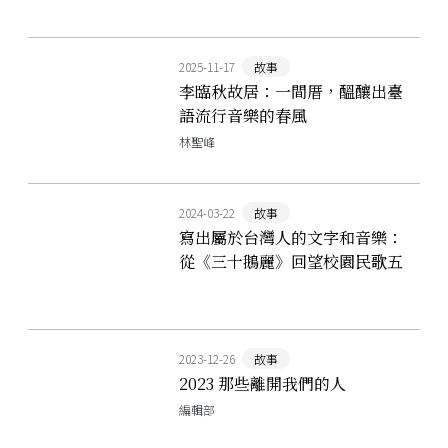
2025-11-17
故事
李臨秋故居：一間厝，醞釀出臺
語流行音樂的春風
林聖峰
2024-03-22
故事
寫出屬於台灣人的文字和音樂：
從《三十鵝麗》回望校園民歌五
十年
2023-12-26
故事
2023 那些離開我們的人
編輯部