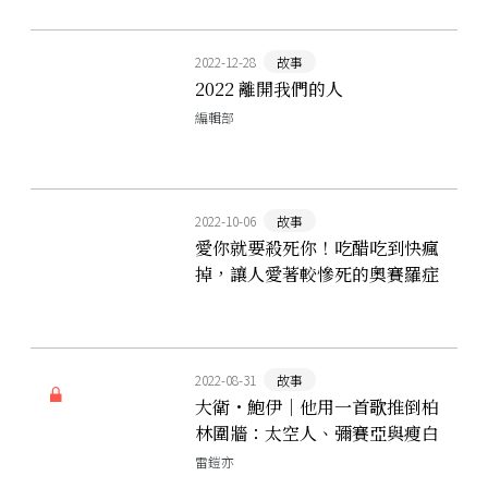
2022-12-28
故事
2022 離開我們的人
編輯部
2022-10-06
故事
愛你就要殺死你！吃醋吃到快瘋
掉，讓人愛著較慘死的奧賽羅症
候群
2022-08-31
故事
大衛・鮑伊｜他用一首歌推倒柏
林圍牆：太空人、彌賽亞與瘦白
公爵，一代搖滾巨匠的三種人格
雷鎧亦