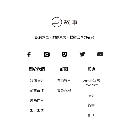
認識過去，想像未來
，
描繪世界的輪廓
關於我們
訂閱
頻道
認識故事
會員專區
有故事要說
Podcast
商業合作
會員客服
故事
成為作者
說書
加入團隊
副刊