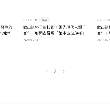
2021-05-18
故事
2021-05-1
來發生的
做出這杯子的技術，領先現代人類千
做出這
：崩解
百年！解開古羅馬「萊庫古玻璃杯」
百年！
的製作之謎（下）
的製作
ZANNANZA
ZANNAN
1
2