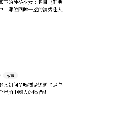
筆下的神祕少女：名畫《雅典
中，那位回眸一望的清秀佳人
2
故事
醒又如何？喝酒是逃避也是享
千年前中國人的喝酒史