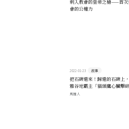
刺入教會的皇帝之槍——首次
會的公權力
2022-01-23
故事
把石碑還來！歸還的石碑上
雅谷地霸主「貓頭鷹心臟擊
昔日榮耀
馬雅人