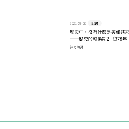
2021-08-08
說書
歷史中，沒有什麼是突如其
──歷史的轉換期2 《378年
的古代帝國秩序》書評
神奇海獅