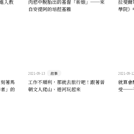
進入教
肉慾中脫胎出的基督「新娘」──來
拉斐爾
自安提阿的培菈基雅
學院》
是誰？
2021-09-13
故事
2021-09-1
，刻著馬
工作不順利，那就去旅行吧！跟著晉
就算會
碎者」的
朝文人爬山、遊河玩起來
受──