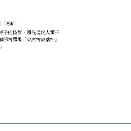
8
故事
杯子的技術，領先現代人類千
解開古羅馬「萊庫古玻璃杯」
之謎（上）
ZA