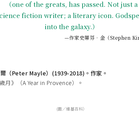
（one of the greats, has passed. Not just a
cience fiction writer; a literary icon. Godsp
into the galaxy.）
—作家史蒂芬．金（Stephen Ki
爾（Peter Mayle）(1939-2018)。作家。
》（A Year in Provence）。
(圖／維基百科）