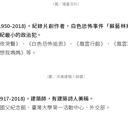
（圖／維基百科）
健(1950-2018)。紀錄片創作者，白色恐怖事件「蘇藝
紀最小的政治犯。
夜哭聲》、《白色恐怖追思》、《風雲行館》、《風雲
想我媽媽》等。
（圖／洪維建個人臉書）
(1917-2018)。建築師，有建築詩人美稱。
國父紀念館、臺灣大學第一活動中心、外交部。