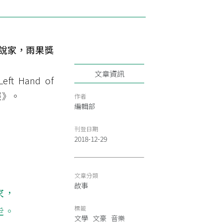
奇幻小說家，雨果獎
文章資訊
 Hand of
經》。
作者
編輯部
刊登日期
2018-12-29
文章分類
故事
家，
走。
標籤
文學
文豪
音樂