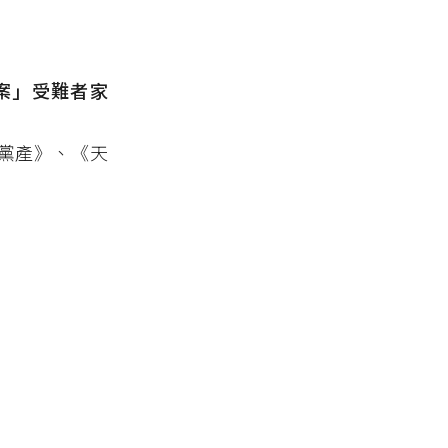
林案」受難者家
黨產》、《天