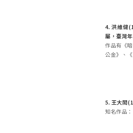
4. 洪維
屬，臺灣年
作品有《暗
公金》、《
5. 王大閎
知名作品：