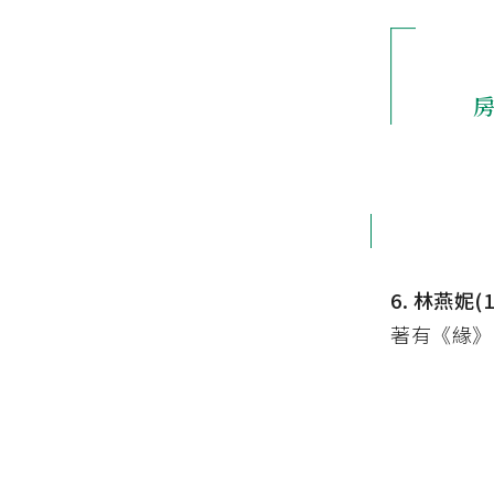
6. 林燕妮(
著有《緣》