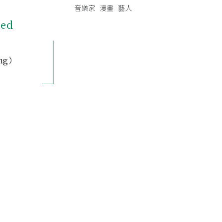
音樂家
漫畫
藝人
eed
ng）