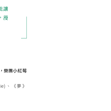
能讓
，漫
。歌手，樂團小紅莓
ie)、《夢》