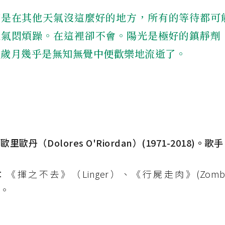
若是在其他天氣沒這麼好的地方，所有的等待都可
人氣悶煩躁。在這裡卻不會。陽光是極好的鎮靜劑
漫歲月幾乎是無知無覺中便歡樂地流逝了。
歐里歐丹（Dolores O'Riordan）(1971-2018)
《揮之不去》（Linger）、《行屍走肉》(Zomb
）。