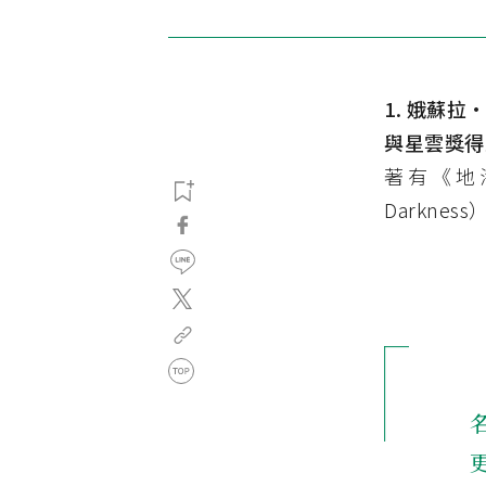
1. 娥蘇拉·
與星雲獎得
著有《地海》
Darkne